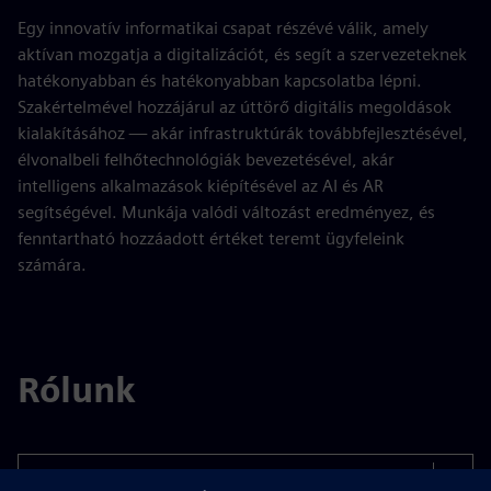
Egy innovatív informatikai csapat részévé válik, amely
aktívan mozgatja a digitalizációt, és segít a szervezeteknek
hatékonyabban és hatékonyabban kapcsolatba lépni.
Szakértelmével hozzájárul az úttörő digitális megoldások
kialakításához — akár infrastruktúrák továbbfejlesztésével,
élvonalbeli felhőtechnológiák bevezetésével, akár
intelligens alkalmazások kiépítésével az AI és AR
segítségével. Munkája valódi változást eredményez, és
fenntartható hozzáadott értéket teremt ügyfeleink
számára.
Rólunk
Select...