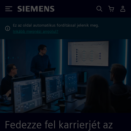
Siemens
Ez az oldal automatikus fordítással jelenik meg.
Inkább megnézi angolul?
Fedezze fel karrierjét az