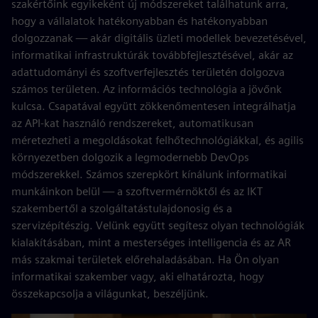
szakértőink egyikeként új módszereket találhatunk arra,
hogy a vállalatok hatékonyabban és hatékonyabban
dolgozzanak — akár digitális üzleti modellek bevezetésével,
informatikai infrastruktúrák továbbfejlesztésével, akár az
adattudományi és szoftverfejlesztés területén dolgozva
számos területen. Az információs technológia a jövőnk
kulcsa. Csapatával együtt zökkenőmentesen integrálhatja
az API-kat használó rendszereket, automatikusan
méretezheti a megoldásokat felhőtechnológiákkal, és agilis
környezetben dolgozik a legmodernebb DevOps
módszerekkel. Számos szerepkört kínálunk informatikai
munkáinkon belül — a szoftvermérnöktől és az IKT
szakembertől a szolgáltatástulajdonosig és a
szervizépítészig. Velünk együtt segítesz olyan technológiák
kialakításában, mint a mesterséges intelligencia és az AR
más szakmai területek előrehaladásában. Ha Ön olyan
informatikai szakember vagy, aki elhatározta, hogy
összekapcsolja a világunkat, beszéljünk.