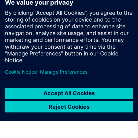
Munkatársaink jóléte az első helyen áll.
Ezért arra
törekszünk, hogy vonzó munkakörnyezetet kínáljunk
Önnek vonzó előnyök széles skálájával. Ezek közé tartoznak
a belső képzési lehetőségek, a külső továbbképzés
támogatása, a vonzó nyaralási és szabadidős lehetőségek,
valamint a coaching és a karrierfejlesztési lehetőségek.