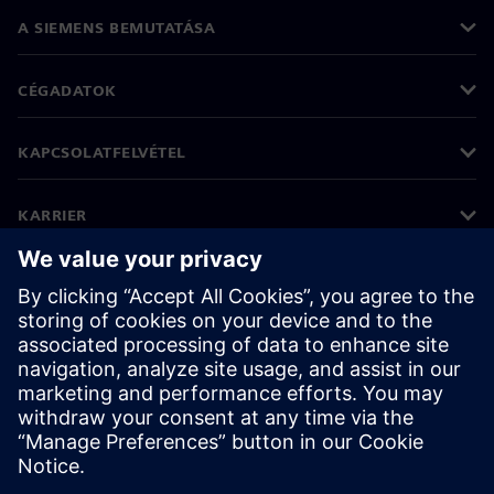
A SIEMENS BEMUTATÁSA
CÉGADATOK
KAPCSOLATFELVÉTEL
KARRIER
©
Siemens
2026
Vállalati információk
Adatvédelmi nyilatkozat
Cookie (süti) tájékoztató