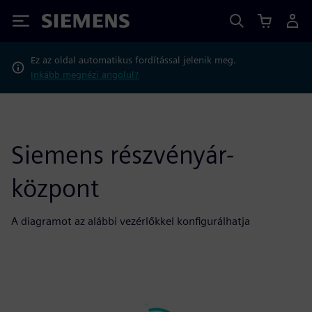
Siemens
Ez az oldal automatikus fordítással jelenik meg.
Inkább megnézi angolul?
Siemens részvényár-
központ
A diagramot az alábbi vezérlőkkel konfigurálhatja