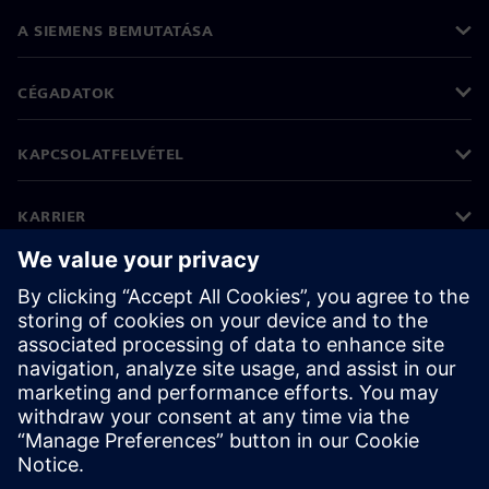
A SIEMENS BEMUTATÁSA
CÉGADATOK
KAPCSOLATFELVÉTEL
KARRIER
©
Siemens
2026
Vállalati információk
Adatvédelmi nyilatkozat
Cookie (süti) tájékoztató