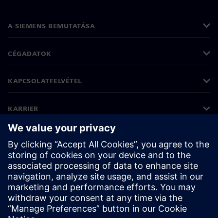
A SIEMENS BEMUTATÁSA
CÉGADATOK
KAPCSOLATFELVÉTEL
KARRIER
©
Siemens
2026
Vállalati információk
Adatvédelmi nyilatkozat
Cookie (süti) tájékoztató