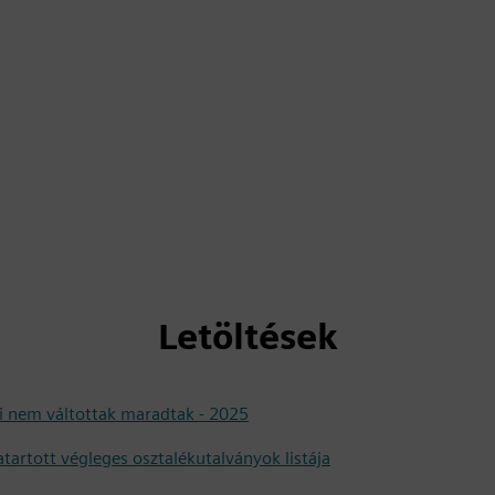
Letöltések
ki nem váltottak maradtak - 2025
artott végleges osztalékutalványok listája