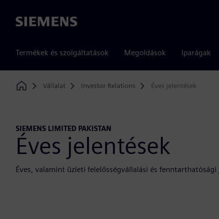
Siemens
Termékek és szolgáltatások
Megoldások
Iparágak
Vállalat
Investor Relations
Éves jelentések
Home
SIEMENS LIMITED PAKISTAN
Éves jelentések
Éves, valamint üzleti felelősségvállalási és fenntarthatósági