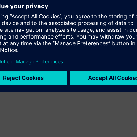
Éves jelentések archívuma