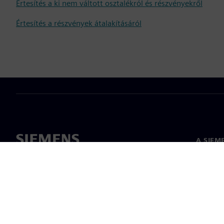
Értesítés a ki nem váltott osztalékról és részvényekről
Értesítés a részvények átalakításáról
A SIEM
Rólunk
Vezetős
Hírek és