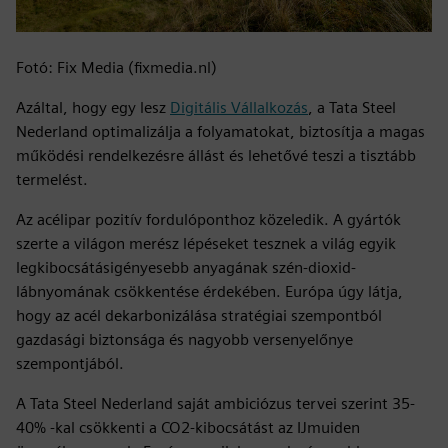
Fotó: Fix Media (fixmedia.nl)
Azáltal, hogy egy lesz
Digitális Vállalkozás
, a Tata Steel
Nederland optimalizálja a folyamatokat, biztosítja a magas
működési rendelkezésre állást és lehetővé teszi a tisztább
termelést.
Az acélipar pozitív fordulóponthoz közeledik. A gyártók
szerte a világon merész lépéseket tesznek a világ egyik
legkibocsátásigényesebb anyagának szén-dioxid-
lábnyomának csökkentése érdekében. Európa úgy látja,
hogy az acél dekarbonizálása stratégiai szempontból
gazdasági biztonsága és nagyobb versenyelőnye
szempontjából.
A Tata Steel Nederland saját ambiciózus tervei szerint 35-
40% -kal csökkenti a CO2-kibocsátást az IJmuiden