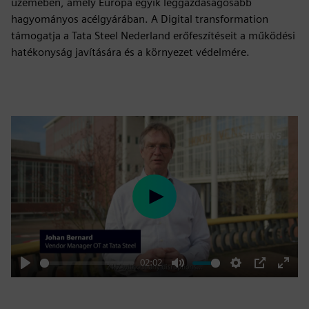
üzemében, amely Európa egyik leggazdaságosabb
hagyományos acélgyárában. A Digital transformation
támogatja a Tata Steel Nederland erőfeszítéseit a működési
hatékonyság javítására és a környezet védelmére.
Play
02:02
Play
Mute
Settings
PIP
Enter
fulls