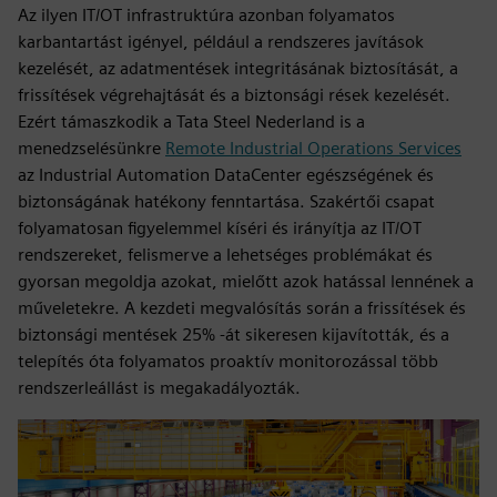
Az ilyen IT/OT infrastruktúra azonban folyamatos
karbantartást igényel, például a rendszeres javítások
kezelését, az adatmentések integritásának biztosítását, a
frissítések végrehajtását és a biztonsági rések kezelését.
Ezért támaszkodik a Tata Steel Nederland is a
menedzselésünkre
Remote Industrial Operations Services
az Industrial Automation DataCenter egészségének és
biztonságának hatékony fenntartása. Szakértői csapat
folyamatosan figyelemmel kíséri és irányítja az IT/OT
rendszereket, felismerve a lehetséges problémákat és
gyorsan megoldja azokat, mielőtt azok hatással lennének a
műveletekre. A kezdeti megvalósítás során a frissítések és
biztonsági mentések 25% -át sikeresen kijavították, és a
telepítés óta folyamatos proaktív monitorozással több
rendszerleállást is megakadályozták.