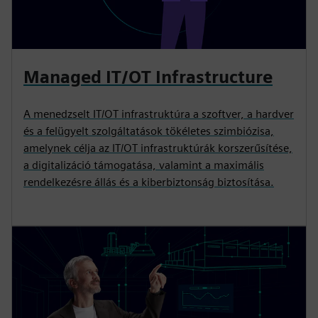
Managed IT/OT Infrastructure
A menedzselt IT/OT infrastruktúra a szoftver, a hardver
és a felügyelt szolgáltatások tökéletes szimbiózisa,
amelynek célja az IT/OT infrastruktúrák korszerűsítése,
a digitalizáció támogatása, valamint a maximális
rendelkezésre állás és a kiberbiztonság biztosítása.