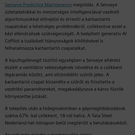
Senseye Predictive Maintenance
megoldás. A Senseye
üzletadatokkal és mesterséges intelligenciával vezérelt
algoritmusokkal előrejelzi és értesíti a karbantartó
csapatokat a lehetséges problémákról, csökkentve ezzel a
kézi ellenőrzések szükségességét. A beépített generatív AI
CoPilot a tudásbeli hiányosságok kitöltésével is
felhatalmazza karbantartó csapataikat.
A kipufogólevegő tisztító egységben a Senseye eltérést
észlelt a ventilátor sebességének növelése és a csökkent
légáramlás között, ami eltömődött szűrőt jelez. A
karbantartó csapat kicserélte a szűrőt és frissítette a
vezérlési paramétereket, megakadályozva a káros füstök
környezetbe jutását.
A telepítés után a hidegmalomban a gépmeghibásodások
száma 67% -kal csökkent, 18-ról hatra. A Tata Steel
Nederland hat hónapon belül megtérült a beruházásokból.
Az acél még mindig a modern világ alapja.