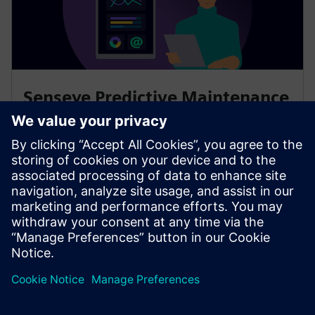
Senseye Predictive Maintenance
Lehetővé teszi az eszközintelligenciát az üzemek
között, manuális elemzés nélkül. A vezető
mesterséges intelligenciát az emberi meglátásokkal
kombinálva a platform automatikusan generál gépi és
karbantartó viselkedési modelleket.