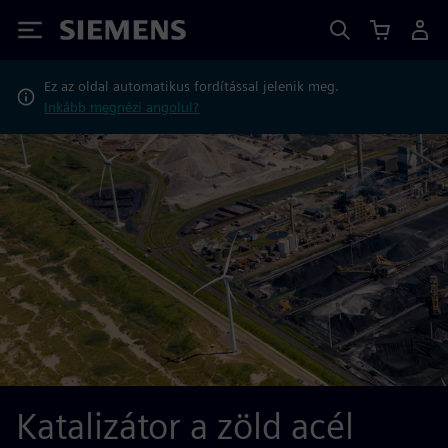
Siemens
Ez az oldal automatikus fordítással jelenik meg.
Inkább megnézi angolul?
Katalizátor a zöld acél