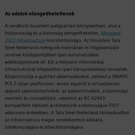
Az adatok elengedhetetlenek
A rendkívül összetett acélgyártási környezetben, ahol a
folytonosság és a biztonság elengedhetetlen,
Managed
IT/OT Infrastructure
kulcsfontosságú. Az IJmuideni Tata
Steel Nederland melegcsík-malmának és hőgalvanizáló
sorának középpontjában ipari automatizálási
adatközpontunk áll. Ezt a helyszíni informatikai
infrastruktúrát kifejezetten ipari környezetekhez tervezték.
Központosítja a gyártási alkalmazásokat, például a SIMATIC
PCS 7 olyan platformon, amely egyesíti a virtualizáción
alapuló számítástechnikát, az adatarchiválást, a biztonsági
mentést és visszaállítást, valamint az IEC 62443-
kompatibilis hálózati architektúrát a biztonságos IT/OT
adatcsere érdekében. A Tata Steel Nederland támaszkodhat
az infrastruktúra magas rendelkezésre állására,
hatékonyságára és kiberbiztonságára.