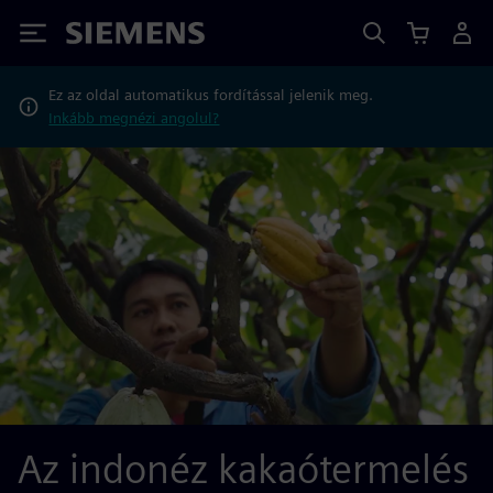
Siemens
Ez az oldal automatikus fordítással jelenik meg.
Inkább megnézi angolul?
Az indonéz kakaótermelés