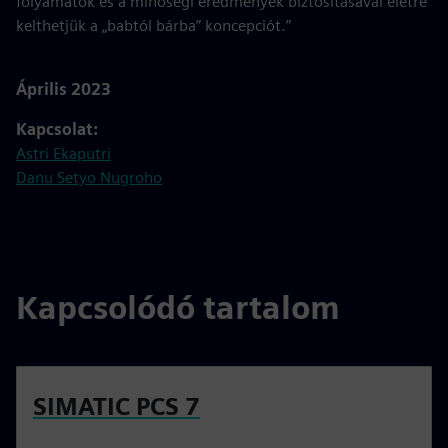
folyamatok és a minőségi eredmények biztosításával életre
kelthetjük a „babtól bárba” koncepciót.”
Április 2023
Kapcsolat:
Astri Ekaputri
Danu Setyo Nugroho
Kapcsolódó tartalom
SIMATIC PCS 7