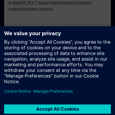
A SIMATIC PCS 7 bevált teljesítményű elosztott
vezérlőrendszert biztosít.
Digital transformation az
élelmiszer- és italgyártásban
Ismerje meg az élelmiszer- és italipar digitális
átalakulását.