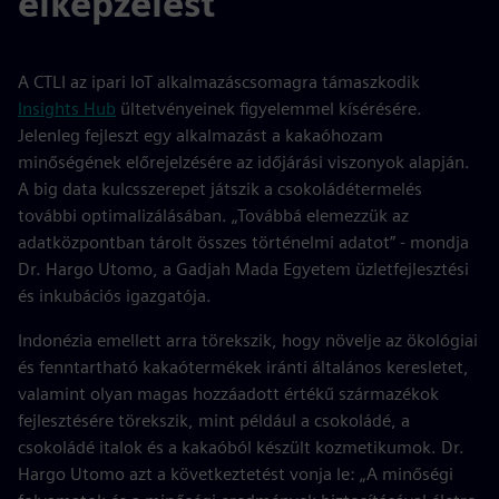
elképzelést
A CTLI az ipari IoT alkalmazáscsomagra támaszkodik
Insights Hub
ültetvényeinek figyelemmel kísérésére.
Jelenleg fejleszt egy alkalmazást a kakaóhozam
minőségének előrejelzésére az időjárási viszonyok alapján.
A big data kulcsszerepet játszik a csokoládétermelés
további optimalizálásában. „Továbbá elemezzük az
adatközpontban tárolt összes történelmi adatot” - mondja
Dr. Hargo Utomo, a Gadjah Mada Egyetem üzletfejlesztési
és inkubációs igazgatója.
Indonézia emellett arra törekszik, hogy növelje az ökológiai
és fenntartható kakaótermékek iránti általános keresletet,
valamint olyan magas hozzáadott értékű származékok
fejlesztésére törekszik, mint például a csokoládé, a
csokoládé italok és a kakaóból készült kozmetikumok. Dr.
Hargo Utomo azt a következtetést vonja le: „A minőségi