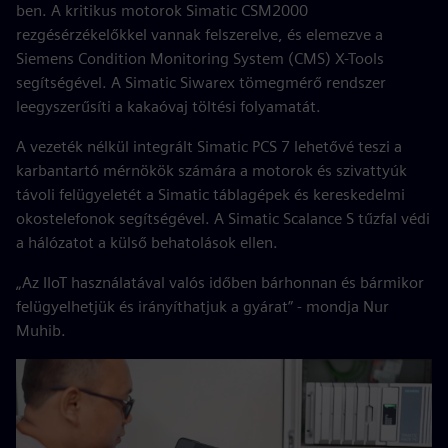
ben. A kritikus motorok Simatic CSM2000
rezgésérzékelőkkel vannak felszerelve, és elemezve a
Siemens Condition Monitoring System (CMS) X-Tools
segítségével. A Simatic Siwarex tömegmérő rendszer
leegyszerűsíti a kakaóvaj töltési folyamatát.
A vezeték nélkül integrált Simatic PCS 7 lehetővé teszi a
karbantartó mérnökök számára a motorok és szivattyúk
távoli felügyeletét a Simatic táblagépek és kereskedelmi
okostelefonok segítségével. A Simatic Scalance S tűzfal védi
a hálózatot a külső behatolások ellen.
„Az IIoT használatával valós időben bárhonnan és bármikor
felügyelhetjük és irányíthatjuk a gyárat” - mondja Nur
Muhib.