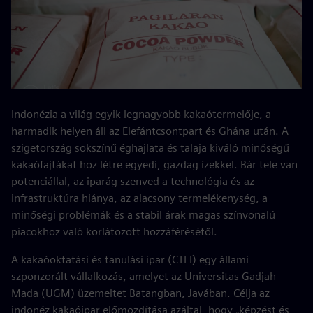
Indonézia a világ egyik legnagyobb kakaótermelője, a
harmadik helyen áll az Elefántcsontpart és Ghána után. A
szigetország sokszínű éghajlata és talaja kiváló minőségű
kakaófajtákat hoz létre egyedi, gazdag ízekkel. Bár tele van
potenciállal, az iparág szenved a technológia és az
infrastruktúra hiánya, az alacsony termelékenység, a
minőségi problémák és a stabil árak magas színvonalú
piacokhoz való korlátozott hozzáférésétől.
A kakaóoktatási és tanulási ipar (CTLI) egy állami
szponzorált vállalkozás, amelyet az Universitas Gadjah
Mada (UGM) üzemeltet Batangban, Javában. Célja az
indonéz kakaóipar előmozdítása azáltal, hogy „képzést és