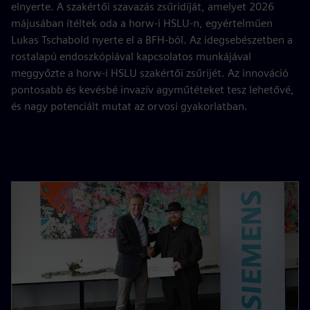
elnyerte. A szakértői szavazás zsűridíját, amelyet 2026
májusában ítéltek oda a horw-i HSLU-n, egyértelműen
Lukas Tschabold nyerte el a BFH-ból. Az idegsebészetben a
rostalapú endoszkópiával kapcsolatos munkájával
meggyőzte a horw-i HSLU szakértői zsűrijét. Az innováció
pontosabb és kevésbé invazív agyműtéteket tesz lehetővé,
és nagy potenciált mutat az orvosi gyakorlatban.