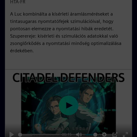
i
r
HTA-FR
n
f
A Luc kombinálta a kísérleti áramlásméréseket a
g
u
tintasugaras nyomtatófejek szimulációival, hogy
s
l
pontosan elemezze a nyomtatási hibák eredetét.
l
Szuperereje: kísérleti és szimulációs adatokkal való
s
zsonglőrködés a nyomtatási minőség optimalizálása
c
érdekében.
r
e
e
n
P
l
a
y
00:15