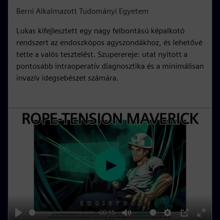
i
r
Berni Alkalmazott Tudományi Egyetem
n
f
Lukas kifejlesztett egy nagy felbontású képalkotó
g
u
rendszert az endoszkópos agyszondákhoz, és lehetővé
s
l
tette a valós tesztelést. Szuperereje: utat nyitott a
l
pontosabb intraoperatív diagnosztika és a minimálisan
s
invazív idegsebészet számára.
c
r
e
e
n
P
l
a
y
-00:15