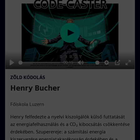
e
n
P
l
a
y
-00:15
P
M
S
P
E
ZÖLD KÓDOLÁS
l
u
e
I
n
Henry Bucher
a
t
t
P
t
y
e
t
e
i
r
Főiskola Luzern
n
f
Henry felfedezte a nyelvi kiszolgálók külső futtatását
g
u
az energiafelhasználás és a CO₂ kibocsátás csökkentése
s
l
érdekében. Szuperereje: a számítási energia
l
kiszervezése energiatakarékosság érdekében és a