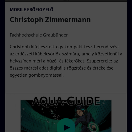
P
M
S
P
E
MOBILE ERŐFIGYELŐ
l
u
e
I
n
Christoph Zimmermann
a
t
t
P
t
y
e
t
e
i
r
Fachhochschule Graubünden
n
f
Christoph kifejlesztett egy kompakt tesztberendezést
g
u
az erdészeti kábelcsörlők számára, amely közvetlenül a
s
l
helyszínen méri a húzó- és fékerőket. Szuperereje: az
l
összes mérési adat digitális rögzítése és értékelése
s
egyetlen gombnyomással.
c
r
e
e
n
P