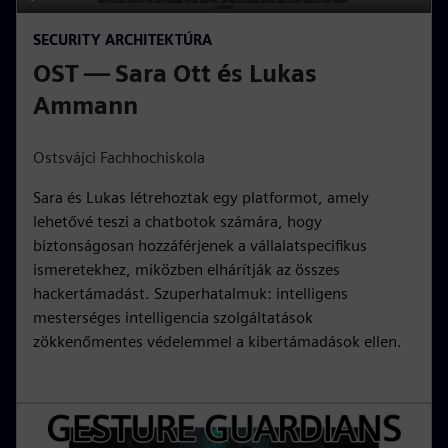
P
M
S
P
E
SECURITY ARCHITEKTÚRA
l
u
e
I
n
OST — Sara Ott és Lukas
a
t
t
P
t
y
e
t
e
Ammann
i
r
n
f
Ostsvájci Fachhochiskola
g
u
Sara és Lukas létrehoztak egy platformot, amely
s
l
lehetővé teszi a chatbotok számára, hogy
l
biztonságosan hozzáférjenek a vállalatspecifikus
s
ismeretekhez, miközben elhárítják az összes
c
hackertámadást. Szuperhatalmuk: intelligens
r
mesterséges intelligencia szolgáltatások
e
zökkenőmentes védelemmel a kibertámadások ellen.
e
n