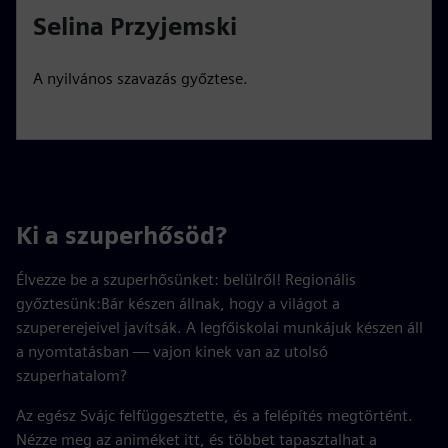
Selina Przyjemski
A nyilvános szavazás győztese.
Ki a szuperhősöd?
Élvezze be a szuperhősünket: belülről! Regionális
győztesünk:Bár készen állnak, hogy a világot a
szupererejeivel javítsák. A legfőiskolai munkájuk készen áll
a nyomtatásban — vajon kinek van az utolsó
szuperhatalom?
Az egész Svájc felfüggesztette, és a felépítés megtörtént.
Nézze meg az animéket itt, és többet tapasztalhat a