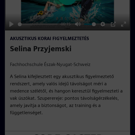
l
a
y
-00:15
P
M
S
P
E
AKUSZTIKUS KORAI FIGYELMEZTETÉS
l
u
e
I
n
Selina Przyjemski
a
t
t
P
t
y
e
t
e
i
r
Fachhochschule Észak-Nyugat-Schweiz
n
f
A Selina kifejlesztett egy akusztikus figyelmeztető
g
u
rendszert, amely valós idejű távolságot méri a
s
l
medence szélétől, és hangon keresztül figyelmezteti a
l
vak úszókat. Szuperereje: pontos távolságérzékelés,
s
amely javítja a biztonságot, az training és a
c
függetlenséget.
r
e