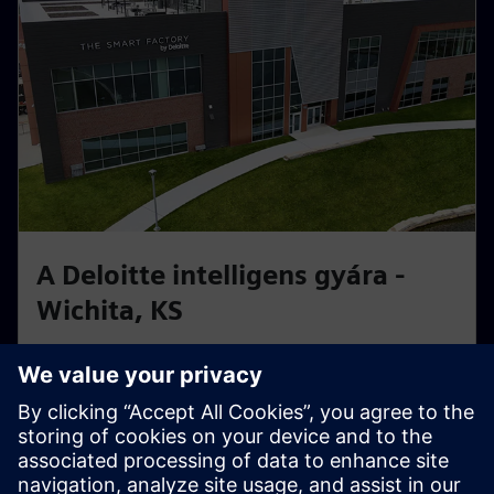
A Deloitte intelligens gyára -
Wichita, KS
Gyakorlati intelligens gyár a Siemens és a Deloitte által
működtetett. Tudja meg, hogyan optimalizálja a
digitális ikrek és az automatizálás a valódi termelési
munkafolyamatokat.