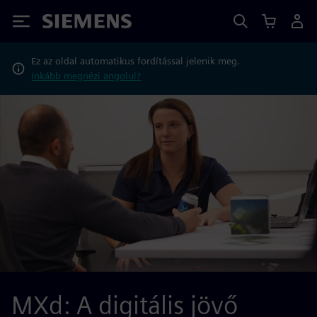
Siemens
Ez az oldal automatikus fordítással jelenik meg.
Inkább megnézi angolul?
MXd: A digitális jövő