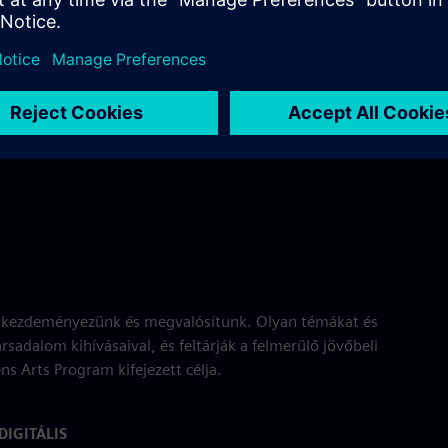
t kezdeményezünk és megvalósítunk. Olyan témákat és
sadalom kihívásaival, és feltárják a felmerülő jövőbeli
s Arts Program kifejezett célja.
IGITÁLIS