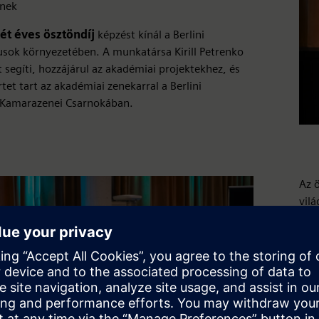
nek
ét éves ösztöndíj
képzést kínál a Berlini
sok környezetében. A munkatársa Kirill Petrenko
 segíti, hozzájárul az akadémiai projektekhez, és
tet tart az akadémiai zenekarral a Berlini
 Kamarazenei Csarnokában.
Az ö
vil
nem
tar
202
Tun
növ
Tov