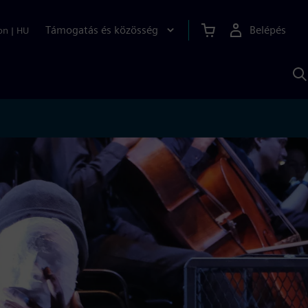
Támogatás és közösség
Belépés
on
|
HU
K
S
s