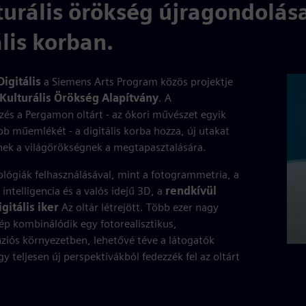
turális örökség újragondolás
ális korban.
igitális
a Siemens Arts Program közös projektje
Kulturális Örökség Alapítvány
. A
és a Pergamon oltárt - az ókori művészet egyik
bb műemlékét - a digitális korba hozza, új utakat
nek a világörökségnek a megtapasztalására.
lógiák felhasználásával, mint a fotogrammetria, a
intelligencia és a valós idejű 3D, a
rendkívül
igitális iker
Az oltár létrejött. Több ezer nagy
ép kombinálódik egy fotorealisztikus,
iós környezetben, lehetővé téve a látogatók
y teljesen új perspektívákból fedezzék fel az oltárt