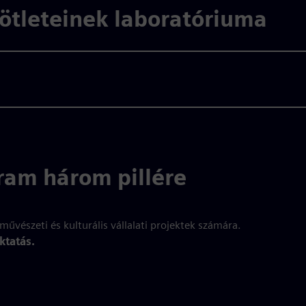
s ötleteinek laboratóriuma
ram három pillére
űvészeti és kulturális vállalati projektek számára.
ktatás.