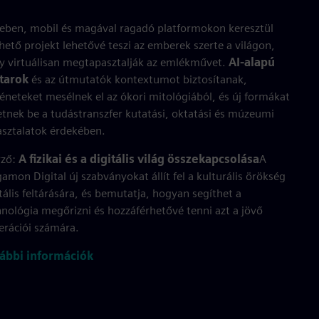
eben, mobil és magával ragadó platformokon keresztül
hető projekt lehetővé teszi az emberek szerte a világon,
y virtuálisan megtapasztalják az emlékművet.
AI-alapú
tarok
és az útmutatók kontextumot biztosítanak,
téneteket mesélnek el az ókori mitológiából, és új formákat
etnek be a tudástranszfer kutatási, oktatási és múzeumi
asztalatok érdekében.
rző:
A fizikai és a digitális világ összekapcsolása
A
amon Digital új szabványokat állít fel a kulturális örökség
tális feltárására, és bemutatja, hogyan segíthet a
hnológia megőrizni és hozzáférhetővé tenni azt a jövő
erációi számára.
ábbi információk