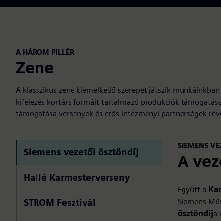
A HÁROM PILLÉR
Zene
A klasszikus zene kiemelkedő szerepet játszik munkáinkban
kifejezés kortárs formáit tartalmazó produkciók támogatása 
támogatása versenyek és erős intézményi partnerségek rév
SIEMENS VE
Siemens vezetői ösztöndíj
A vez
Hallé Karmesterverseny
Együtt a
Ka
Siemens Műv
STROM Fesztivál
ösztöndíj
a 