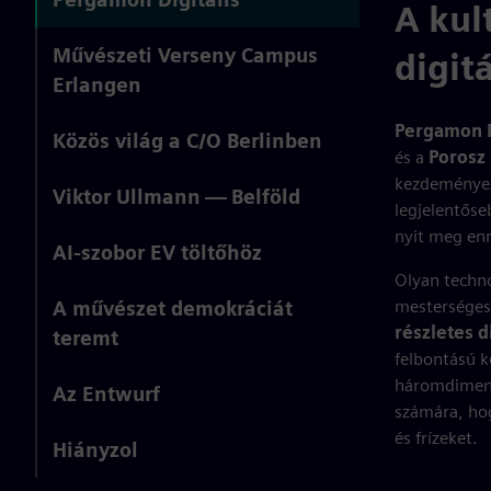
A kul
Művészeti Verseny Campus
digit
Erlangen
Pergamon D
Közös világ a C/O Berlinben
és a
Porosz 
kezdeményez
Viktor Ullmann — Belföld
legjelentőse
nyit meg en
AI-szobor EV töltőhöz
Olyan techno
mesterséges 
A művészet demokráciát
részletes d
teremt
felbontású k
háromdimenz
Az Entwurf
számára, hog
és frízeket.
Hiányzol