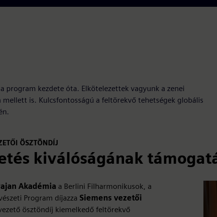
 a program kezdete óta. Elkötelezettek vagyunk a zenei
mellett is. Kulcsfontosságú a feltörekvő tehetségek globális
én.
ZETŐI ÖSZTÖNDÍJ
etés kiválóságának támogat
rajan Akadémia
a Berlini Filharmonikusok, a
észeti Program díjazza
Siemens vezetői
vezető ösztöndíj kiemelkedő feltörekvő