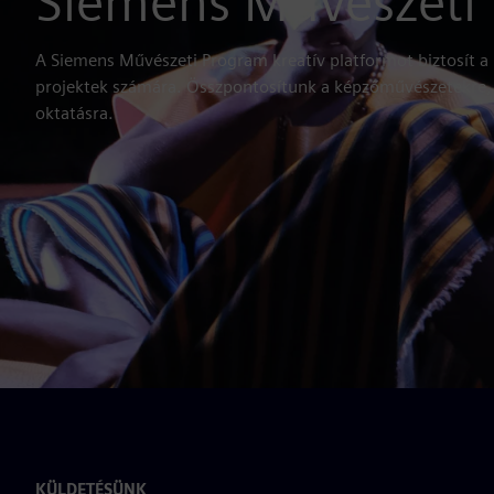
Siemens Művészeti
A Siemens Művészeti Program kreatív platformot biztosít a m
projektek számára. Összpontosítunk a képzőművészetekre, a
oktatásra.
KÜLDETÉSÜNK