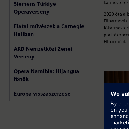
karmesterek
Siemens Türkiye
Operaverseny
2020 óta a
k
Filharmoniku
Fiatal művészek a Carnegie
főkarmestert
Hallban
portrékoncer
Filharmónia
ARD Nemzetközi Zenei
Verseny
Opera Namíbia: Hijangua
főnök
Európa visszaszerzése