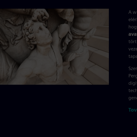
A w
elér
hog
ava
tör
vez
tap
Sze
Perg
digi
tec
gen
Tov