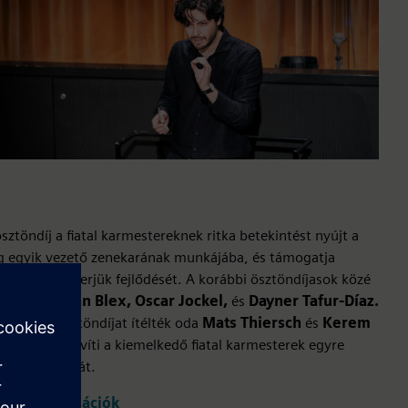
sztöndíj a fiatal karmestereknek ritka betekintést nyújt a
ág egyik vezető zenekarának munkájába, és támogatja
zetközi karrierjük fejlődését. A korábbi ösztöndíjasok közé
tozik
Christian Blex, Oscar Jockel,
és
Dayner Tafur-Díaz.
6-ban az ösztöndíjat ítélték oda
Mats Thiersch
és
Kerem
er
tovább bővíti a kiemelkedő fiatal karmesterek egyre
ekvő hálózatát.
ábbi információk