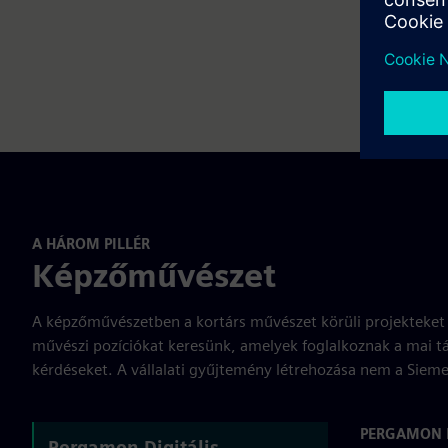
A HÁROM PILLÉR
Képzőművészet
A képzőművészetben a kortárs művészet körüli projekteke
művészi pozíciókat keresünk, amelyek foglalkoznak a mai tár
kérdéseket. A vállalati gyűjtemény létrehozása nem a Siemen
PERGAMON D
Pergamon Digitális