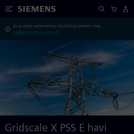
Siemens
Ez az oldal automatikus fordítással jelenik meg.
Inkább megnézi angolul?
Gridscale X PSS E havi