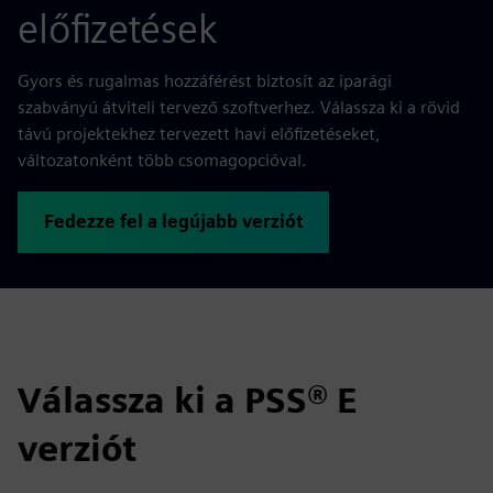
előfizetések
Gyors és rugalmas hozzáférést biztosít az iparági
szabványú átviteli tervező szoftverhez. Válassza ki a rövid
távú projektekhez tervezett havi előfizetéseket,
változatonként több csomagopcióval.
Fedezze fel a legújabb verziót
Válassza ki a PSS® E
verziót