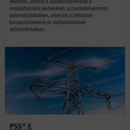
elemzést, segítve a segédprogramokat a
megbízhatóság javításában, a munkafolyamatok
automatizálásában, valamint a hálózatok
korszerűsítésének és digitalizálásának
előmozdításában
PSS® E