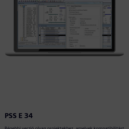
PSS E 34
Régebbi verzió olyan projektekhez, amelyek kompatibilitást