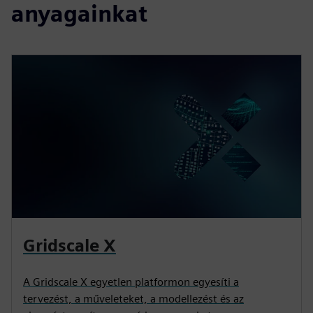
anyagainkat
Gridscale X
A Gridscale X egyetlen platformon egyesíti a
tervezést, a műveleteket, a modellezést és az