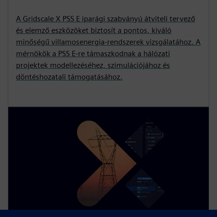
A Gridscale X PSS E iparági szabványú átviteli tervező
és elemző eszközöket biztosít a pontos, kiváló
minőségű villamosenergia-rendszerek vizsgálatához. A
mérnökök a PSS E-re támaszkodnak a hálózati
projektek modellezéséhez, szimulációjához és
döntéshozatali támogatásához.