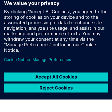
Gridscale X Network Model
Manager
A Gridscale X Network Model Manager egyesíti a
hálózati adatokat a rendszerek között, automatizálja a
modellérvényesítést, valamint egyszerűsíti a tervezést
és a műveleteket, pontos, megbízható, CIM-natív
átviteli modelleket biztosítva a segédprogramok
számára.