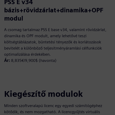
PSS E v34
bázis+rövidzárlat+dinamika+OPF
modul
A csomag tartalmaz PSS E base v34, valamint rövidzárlat,
dinamika és OPF modult, amely lehetővé teszi
költségtáblázatok, büntetési tényezők és korlátozások
bevitelét a különböző teljesítményáramlási célfunkciók
optimalizálása érdekében.
Ár:
8,835€/9,900$ (havonta)
Kiegészítő modulok
Minden szoftveralapú licenc egy egyedi számítógéphez
kötődik, és nem mozgatható. A licencgyűjtés virtuális