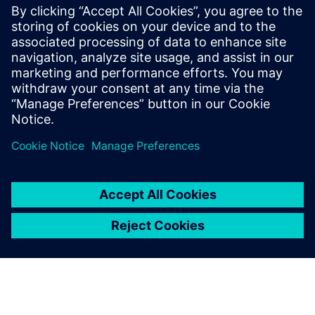
megrendelheti és fizetheti a szoftvert. Alternatív
engedélyezési lehetőségekért forduljon az értékesítőkhöz:
pti-pss-sales.si@siemens.com