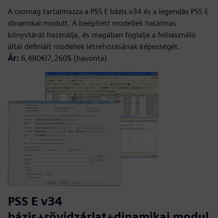
A csomag tartalmazza a PSS E bázis v34 és a legendás PSS E
dinamikai modult. A beépített modellek hatalmas
könyvtárát használja, és magában foglalja a felhasználó
által definiált modellek létrehozásának képességét.
Ár:
6,480€/7,260$ (havonta)
PSS E v34
bázis+rövidzárlat+dinamikai modul