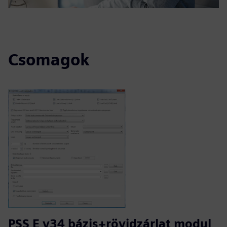
Csomagok
PSS E v34 bázis+rövidzárlat modul