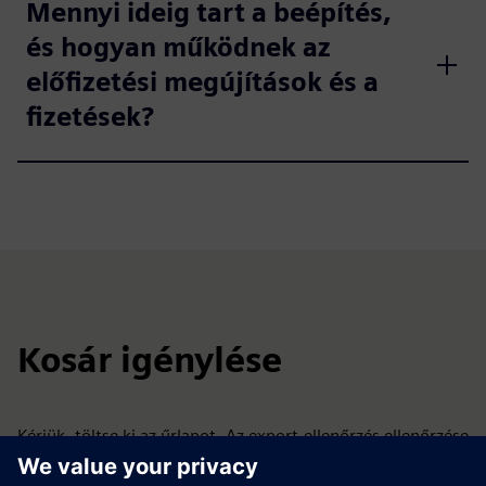
Mennyi ideig tart a beépítés,
és hogyan működnek az
előfizetési megújítások és a
fizetések?
Kosár igénylése
Kérjük, töltse ki az űrlapot. Az export-ellenőrzés ellenőrzése
után egy linket kap az Előfizetéskezelőnkhöz, ahol