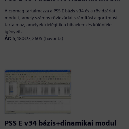
A csomag tartalmazza a PSS E bázis v34 és a rövidzárlat
modult, amely számos rövidzárlat-számítási algoritmust
tartalmaz, amelyek kielégítik a hibaelemzés különféle
igényeit.
Ár:
6,480€/7,260$ (havonta)
PSS E v34 bázis+dinamikai modul