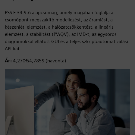
PSS E 34.9.6 alapcsomag, amely magában foglalja a
csomópont-megszakító modellezést, az áramlást, a
készenléti elemzést, a hálózatcsökkentést, a lineáris
elemzést, a stabilitást (PV/QV), az IMD-t, az egysoros
diagramokkal ellátott GUI és a teljes szkript/automatizálási
API-kat.
Ár:
4,270€/4,785$ (havonta)