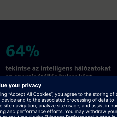
64%
64%
tekintse az intelligens hálózatokat
az energiaátállás kulcsaként