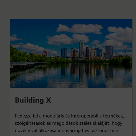
Building X
Fedezze fel a moduláris és interoperábilis termékek,
szolgáltatások és megoldások széles skáláját, hogy
növelje vállalkozása innovációját és ösztönözze a