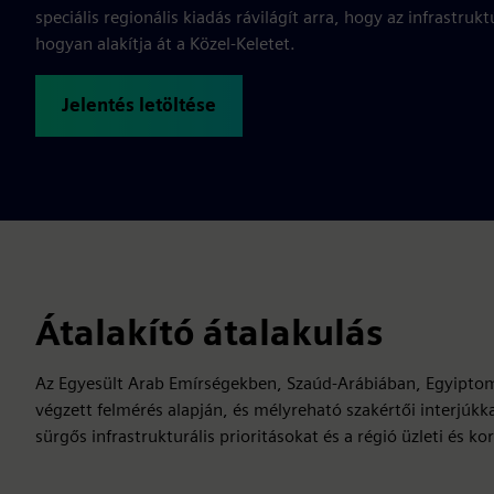
speciális regionális kiadás rávilágít arra, hogy az infrastru
hogyan alakítja át a Közel-Keletet.
Jelentés letöltése
Átalakító átalakulás
Az Egyesült Arab Emírségekben, Szaúd-Arábiában, Egyipt
végzett felmérés alapján, és mélyreható szakértői interjúkkal
sürgős infrastrukturális prioritásokat és a régió üzleti és k