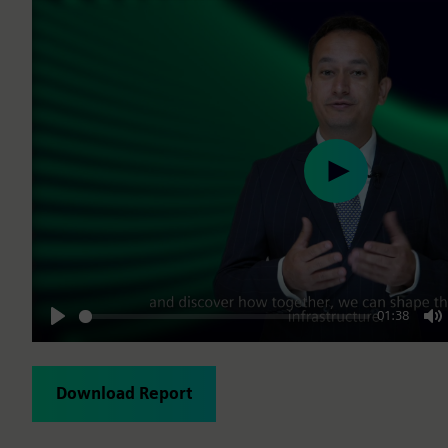
Play
01:38
Play
M
Download Report