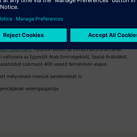
atási tanulmány
, nyomon követi az infrastruktúra-átmenet
eti változata az Egyesült Arab Emírségekből, Szaúd-Arábiából,
azatokból származó 400 vezető felmérésén alapul.
ett mélyreható interjúk betekintését is:
igenciájának vezérigazgatója