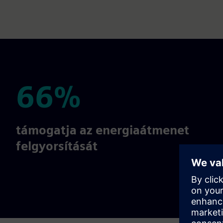
66%
66%
támogatja az energiaátmenet
felgyorsítását