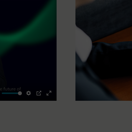
ute
Settings
PIP
Enter
fullscreen