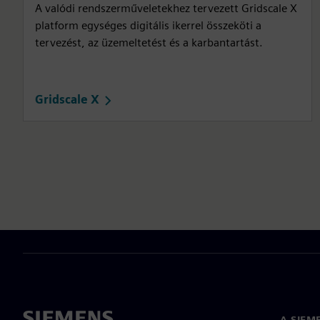
A valódi rendszerműveletekhez tervezett Gridscale X
platform egységes digitális ikerrel összeköti a
tervezést, az üzemeltetést és a karbantartást.
Gridscale X
A SIEM