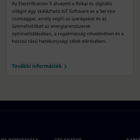
Az Electrification X átvezeti a fizikai és digitális
világot egy skálázható IoT Software as a Service
csomaggal, amely segíti az iparágakat és az
üzemeltetőket az energiarendszerek
optimalizálásában, a rugalmasság növelésében és a
hosszú távú hatékonysági célok elérésében.
További információk
ENS BEMUTATÁSA
CÉGADATOK
KAPC