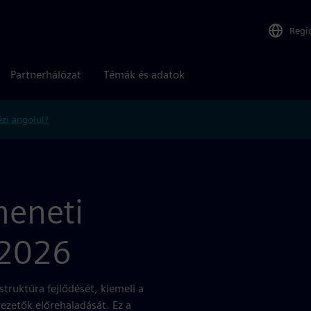
Regi
Partnerhálózat
Témák és adatok
zi angolul?
meneti
 2026
truktúra fejlődését, kiemeli a
vezetők előrehaladását. Ez a