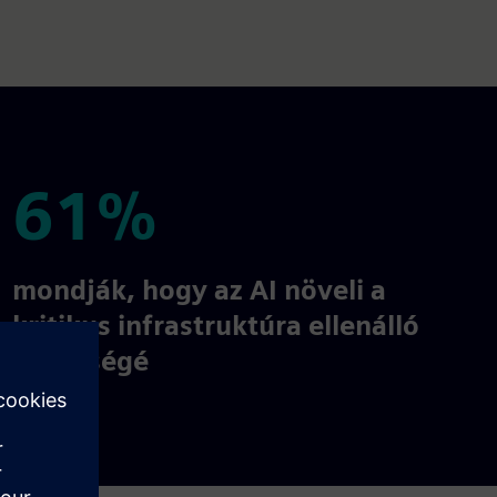
61%
61%
mondják, hogy az AI növeli a
kritikus infrastruktúra ellenálló
képességé