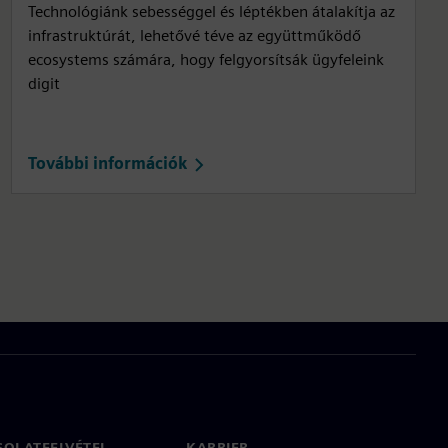
Technológiánk sebességgel és léptékben átalakítja az
infrastruktúrát, lehetővé téve az együttműködő
ecosystems számára, hogy felgyorsítsák ügyfeleink
digit
További információk
SOLATFELVÉTEL
KARRIER