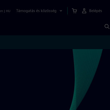
Támogatás és közösség
Belépés
on
|
HU
K
S
s