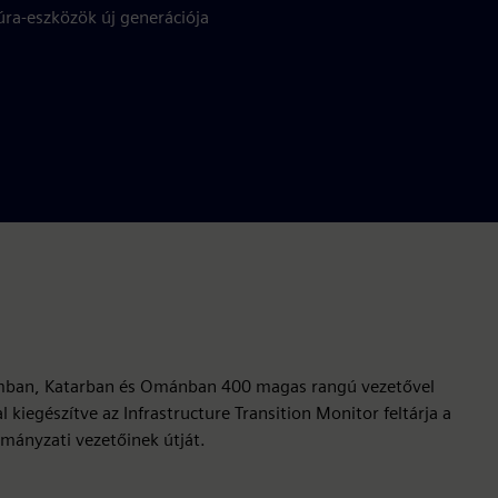
ktúra-eszközök új generációja
omban, Katarban és Ománban 400 magas rangú vezetővel
 kiegészítve az Infrastructure Transition Monitor feltárja a
ormányzati vezetőinek útját.