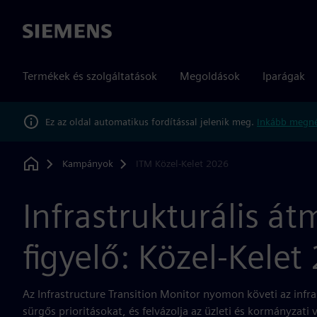
Siemens
Termékek és szolgáltatások
Megoldások
Iparágak
Ez az oldal automatikus fordítással jelenik meg.
Inkább megné
Kampányok
ITM Közel-Kelet 2026
Home
Infrastrukturális át
figyelő: Közel-Kelet
Az Infrastructure Transition Monitor nyomon követi az infras
sürgős prioritásokat, és felvázolja az üzleti és kormányzati 