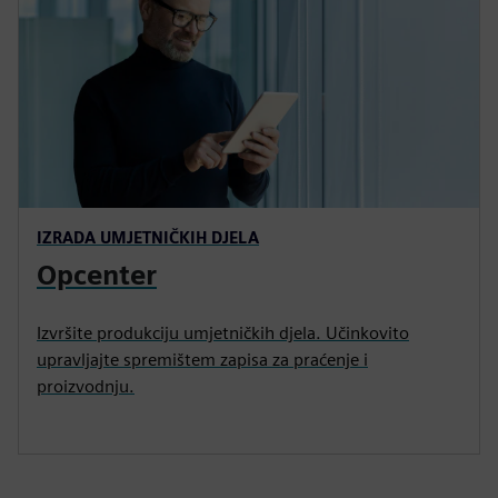
IZRADA UMJETNIČKIH DJELA
Opcenter
Izvršite produkciju umjetničkih djela. Učinkovito
upravljajte spremištem zapisa za praćenje i
proizvodnju.