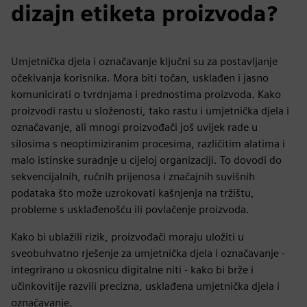
dizajn etiketa proizvoda?
Umjetnička djela i označavanje ključni su za postavljanje
očekivanja korisnika. Mora biti točan, usklađen i jasno
komunicirati o tvrdnjama i prednostima proizvoda. Kako
proizvodi rastu u složenosti, tako rastu i umjetnička djela i
označavanje, ali mnogi proizvođači još uvijek rade u
silosima s neoptimiziranim procesima, različitim alatima i
malo istinske suradnje u cijeloj organizaciji. To dovodi do
sekvencijalnih, ručnih prijenosa i značajnih suvišnih
podataka što može uzrokovati kašnjenja na tržištu,
probleme s usklađenošću ili povlačenje proizvoda.
Kako bi ublažili rizik, proizvođači moraju uložiti u
sveobuhvatno rješenje za umjetnička djela i označavanje -
integrirano u okosnicu digitalne niti - kako bi brže i
učinkovitije razvili precizna, usklađena umjetnička djela i
označavanje.