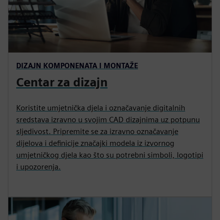
DIZAJN KOMPONENATA I MONTAŽE
Centar za dizajn
Koristite umjetnička djela i označavanje digitalnih
sredstava izravno u svojim CAD dizajnima uz potpunu
sljedivost. Pripremite se za izravno označavanje
dijelova i definicije značajki modela iz izvornog
umjetničkog djela kao što su potrebni simboli, logotipi
i upozorenja.