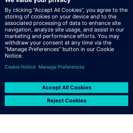
Webinar na zahtjev
| Izazov označavanja i UDI za
medicinske proizvode
Webinar na zahtjev
| Integriranje sustava označavanja s
procesima proizvodnje medicinskih proizvoda
Poslušajte
Podcast
| Razumijevanje prednosti PLM
Podcast
| Sustainability pokreće sve industrije
Pročitajte
Blog
| Teamcenter ubrzava dizajn ambalaže i razvoj
umjetničkih djela pomoću Adobe CC integracija