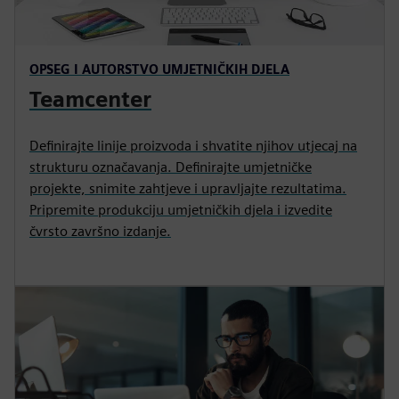
OPSEG I AUTORSTVO UMJETNIČKIH DJELA
Teamcenter
Definirajte linije proizvoda i shvatite njihov utjecaj na
strukturu označavanja. Definirajte umjetničke
projekte, snimite zahtjeve i upravljajte rezultatima.
Pripremite produkciju umjetničkih djela i izvedite
čvrsto završno izdanje.