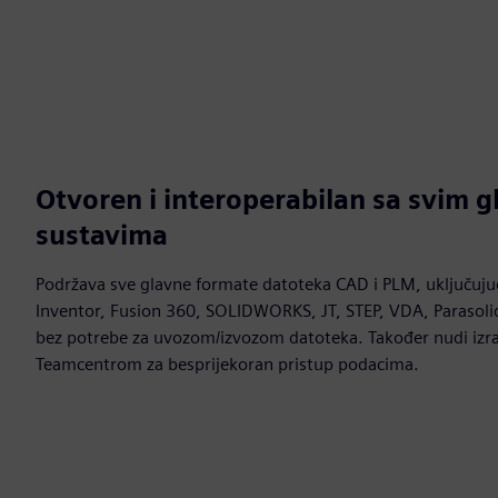
Otvoren i interoperabilan sa svim 
sustavima
Podržava sve glavne formate datoteka CAD i PLM, uključujuć
Inventor, Fusion 360, SOLIDWORKS, JT, STEP, VDA, Parasol
bez potrebe za uvozom/izvozom datoteka. Također nudi izra
Teamcentrom za besprijekoran pristup podacima.