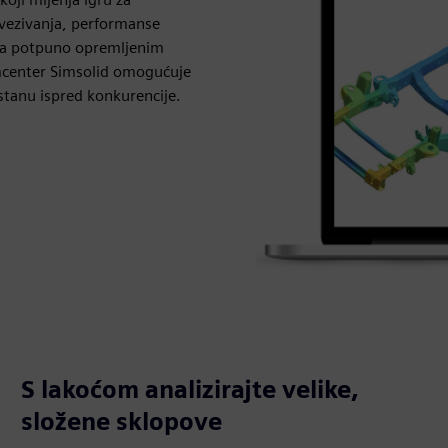
ovezivanja, performanse
 na potpuno opremljenim
imcenter Simsolid omogućuje
stanu ispred konkurencije.
S lakoćom analizirajte velike,
složene sklopove