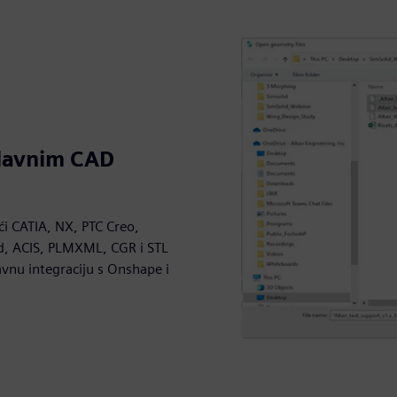
glavnim CAD
i CATIA, NX, PTC Creo,
id, ACIS, PLMXML, CGR i STL
vnu integraciju s Onshape i