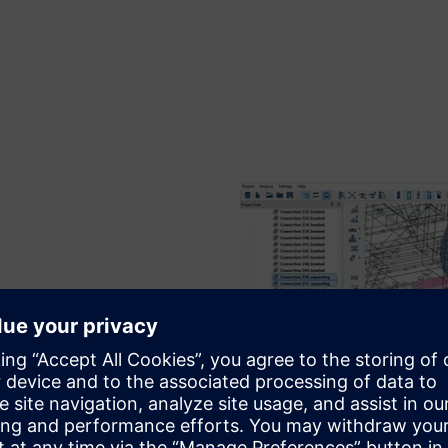
ajedno s vijcima, virtualnim
 i čahurama. Simcenter
jučujući izotropne,
a tijela.