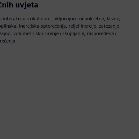
čnih uvjeta
u interakciju s okolinom, uključujući: nepokretne, klizne,
toplinska, inercijska opterećenja, reljef inercije, zatezanje
žajno, volumetrijsko širenje i skupljanje, raspoređena i
rećenja.