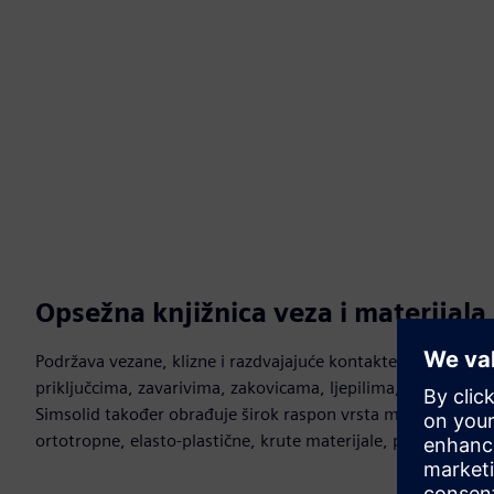
Opsežna knjižnica veza i materijala
Podržava vezane, klizne i razdvajajuće kontakte s trenjem, z
priključcima, zavarivima, zakovicama, ljepilima, spojevima
Simsolid također obrađuje širok raspon vrsta materijala, ukl
ortotropne, elasto-plastične, krute materijale, plinska i tekuć