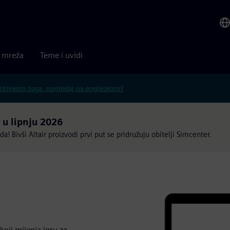
a mreža
Teme i uvidi
Umjesto toga, pogledaj na engleskom?
 u lipnju 2026
! Bivši Altair proizvodi prvi put se pridružuju obitelji Simcenter.
koji mijenja igru za