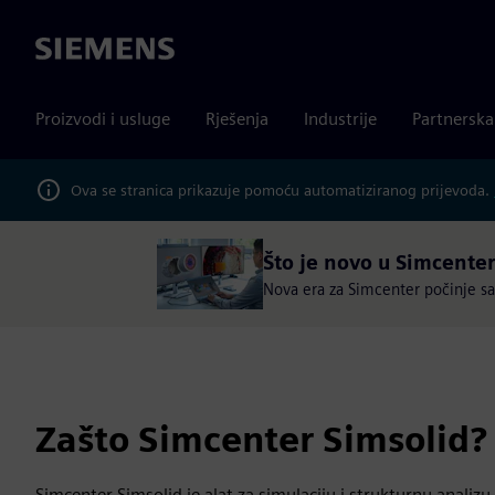
Siemens
Proizvodi i usluge
Rješenja
Industrije
Partnersk
Ova se stranica prikazuje pomoću automatiziranog prijevoda.
Što je novo u Simcenter
Nova era za Simcenter počinje sada
Zašto Simcenter Simsolid?
Simcenter Simsolid je alat za simulaciju i strukturnu analizu 