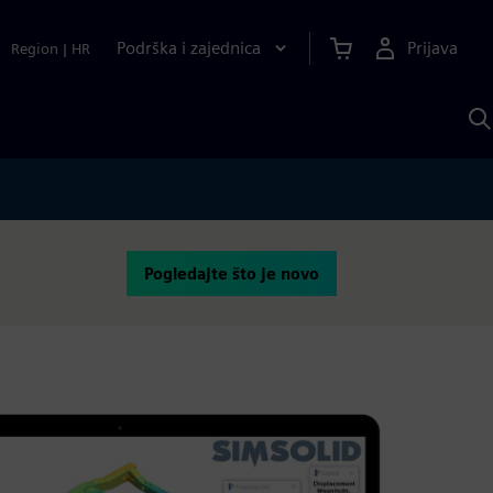
Podrška i zajednica
Prijava
Region
|
HR
P
p
S
Pogledajte što je novo