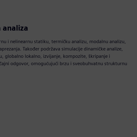
a analiza
rnu i nelinearnu statiku, termičku analizu, modalnu analizu,
naprezanja. Također podržava simulacije dinamičke analize,
u, globalno lokalno, izvijanje, kompozite, škripanje i
slučajni odgovor, omogućujući brzu i sveobuhvatnu strukturnu