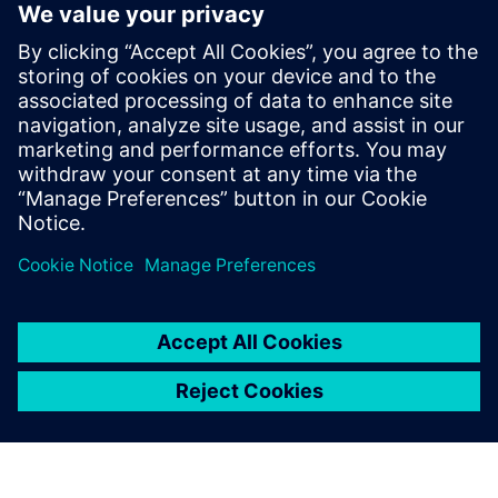
Započnite
Istražite proizvode