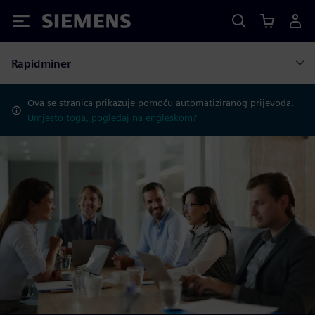
Siemens
Rapidminer
Ova se stranica prikazuje pomoću automatiziranog prijevoda.
Umjesto toga, pogledaj na engleskom?