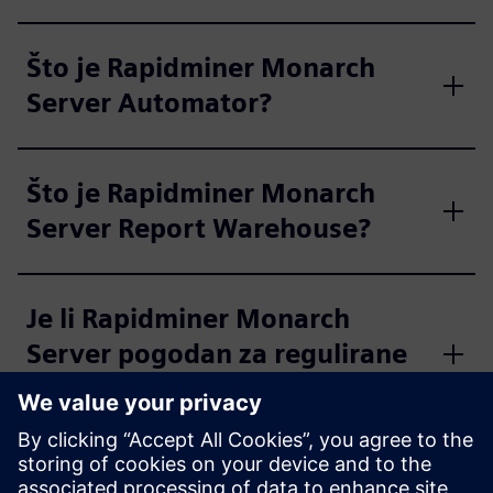
Što je Rapidminer Monarch
Server Automator?
Što je Rapidminer Monarch
Server Report Warehouse?
Je li Rapidminer Monarch
Server pogodan za regulirane
industrije?
Koji su uobičajeni slučajevi