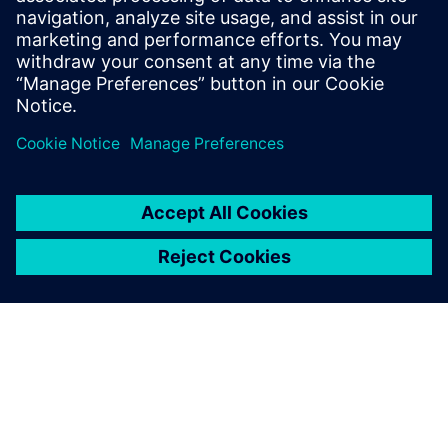
upotrebe za Rapidminer
Monarch Server?