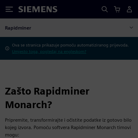
Siemens
Rapidminer
Ova se stranica prikazuje pomoću automatiziranog prijevoda.
Umjesto toga, pogledaj na engleskom?
Zašto Rapidminer
Monarch?
Pripremite, transformirajte i očistite podatke iz gotovo bilo
kojeg izvora. Pomoću softvera Rapidminer Monarch timovi
mogu: