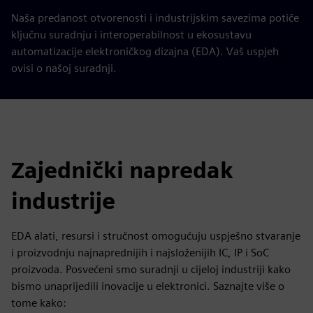
Naša predanost otvorenosti i industrijskim savezima potiče
ključnu suradnju i interoperabilnost u ekosustavu
automatizacije elektroničkog dizajna (EDA). Vaš uspjeh
ovisi o našoj suradnji.
Zajednički napredak
industrije
EDA alati, resursi i stručnost omogućuju uspješno stvaranje
i proizvodnju najnaprednijih i najsloženijih IC, IP i SoC
proizvoda. Posvećeni smo suradnji u cijeloj industriji kako
bismo unaprijedili inovacije u elektronici. Saznajte više o
tome kako: