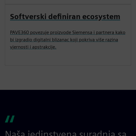
Softverski definiran ecosystem
PAVE360 povezuje proizvode Siemensa i partnera kako
bi izgradio digitalni blizanac koji pokriva više razina
vjernosti i apstrakcije.
Naša jedinstvena suradnja sa