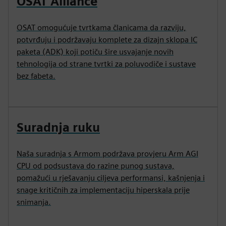
OSAT Alliance
OSAT omogućuje tvrtkama članicama da razviju,
potvrđuju i podržavaju komplete za dizajn sklopa IC
paketa (ADK) koji potiču šire usvajanje novih
tehnologija od strane tvrtki za poluvodiče i sustave
bez fabeta.
Suradnja ruku
Naša suradnja s Armom podržava provjeru Arm AGI
CPU od podsustava do razine punog sustava,
pomažući u rješavanju ciljeva performansi, kašnjenja i
snage kritičnih za implementaciju hiperskala prije
snimanja.