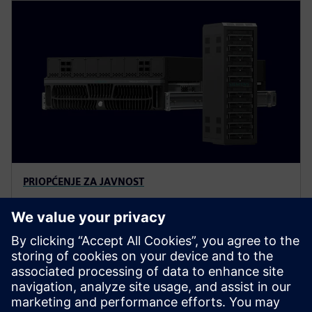
PRIOPĆENJE ZA JAVNOST
Siemens i NVIDIA postižu proboj
u verifikaciji
NVIDIA i Siemens uhvatili su desetke bilijuna ciklusa u
rasponu od samo nekoliko dana iskorištavajući
prednosti Siemensovog Veloce ProFPGA CS.