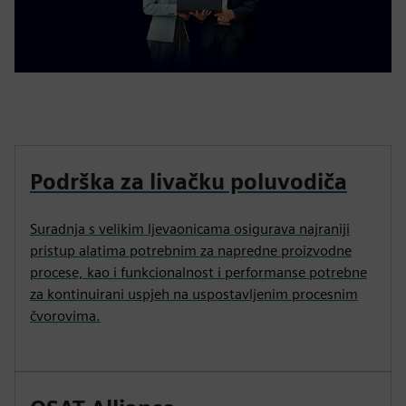
Podrška za livačku poluvodiča
Suradnja s velikim ljevaonicama osigurava najraniji
pristup alatima potrebnim za napredne proizvodne
procese, kao i funkcionalnost i performanse potrebne
za kontinuirani uspjeh na uspostavljenim procesnim
čvorovima.