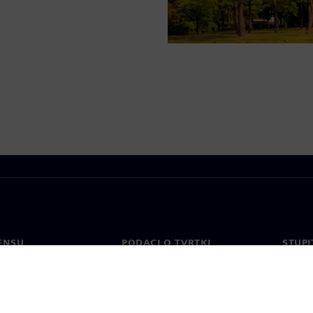
ENSU
PODACI O TVRTKI
STUPI
Tvrtka
Konta
o
Odnosi s investitorima
Uredi 