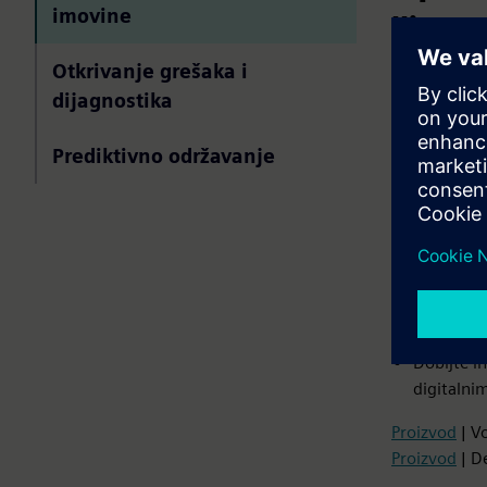
imovine
život
Otkrivanje grešaka i
Nadgledanje
dijagnostika
imovine, vre
energetsku u
Prediktivno održavanje
Unesite I
vremenu
Koristite
neočekiva
Implement
performan
Dobijte i
digitalni
Proizvod
| Vo
Proizvod
| D