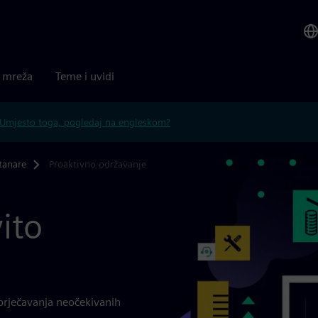
a mreža
Teme i uvidi
Umjesto toga, pogledaj na engleskom?
tanare
Proaktivno održavanje
ito
prječavanja neočekivanih