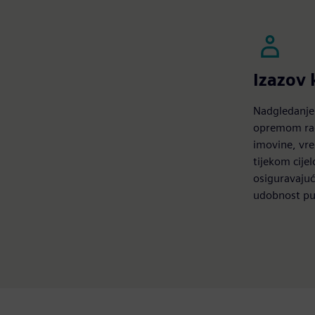
Izazov
Nadgledanje
opremom rad
imovine, vr
tijekom cijel
osiguravajuć
udobnost pu