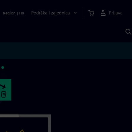
Podrška i zajednica
Prijava
Region
|
HR
P
p
S