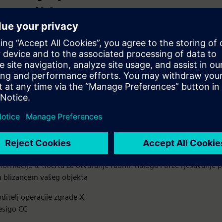
nog ciklusa
 i upravljanje građevinskom opremom radi optimizacije perform
mena rada i pouzdanosti tijekom cijelog životnog ciklusa, osigur
činkovitost i udobnost putnika.
oT senzore za praćenje performansi opreme i otkrivanje anomalij
 prediktivnu analitiku za predviđanje potreba za održavanjem i sp
nih kvarova
irajte centralizirani sustav upravljanja imovinom za praćenje p
sama i životnom ciklusu
nformacije iz tlocrta za otvaranje radnih naloga i brže rješavanje
m blizancem vašeg objekta
ditelj operacije zgrade X
esigo CC