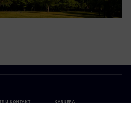
TE U KONTAKT
KARIJERA
kt
Poslovi i karijere
širom svijeta
Otvorene uloge