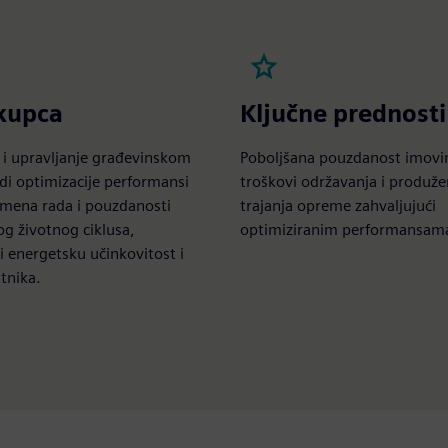
 kupca
Ključne prednosti
 i upravljanje građevinskom
Poboljšana pouzdanost imovi
i optimizacije performansi
troškovi održavanja i produžen
emena rada i pouzdanosti
trajanja opreme zahvaljujući
og životnog ciklusa,
optimiziranim performansam
i energetsku učinkovitost i
tnika.