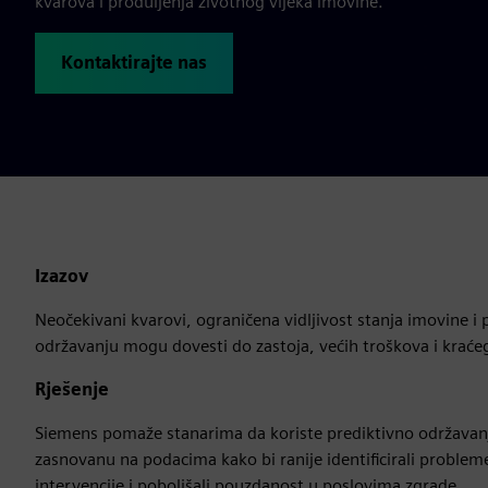
kvarova i produljenja životnog vijeka imovine.
Kontaktirajte nas
Izazov
Neočekivani kvarovi, ograničena vidljivost stanja imovine i
održavanju mogu dovesti do zastoja, većih troškova i kraće
Rješenje
Siemens pomaže stanarima da koriste prediktivno održavanj
zasnovanu na podacima kako bi ranije identificirali probleme
intervencije i poboljšali pouzdanost u poslovima zgrade.