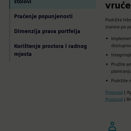
stolovi
vruće
Praćenje popunjenosti
Podržite hib
stanice po p
Dimenzija prava portfelja
Implement
dostupno
Korištenje prostora i radnog
mjesta
Integriraj
Pružite a
planiranj
Podržite m
Proizvod
| A
Proizvod
| B