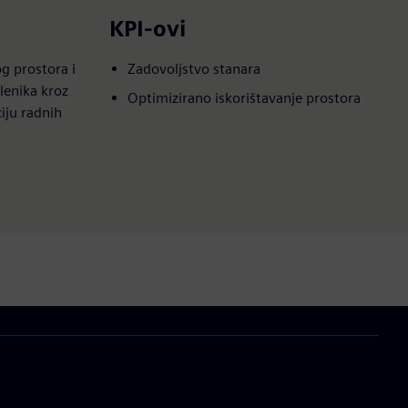
KPI-ovi
g prostora i
Zadovoljstvo stanara
lenika kroz
Optimizirano iskorištavanje prostora
iju radnih