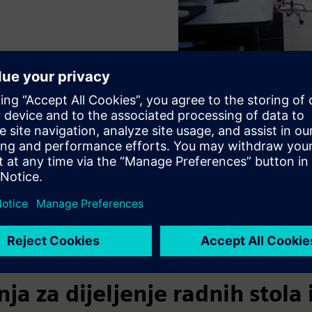
ve upotrebe
ja za dijeljenje radnih stola 