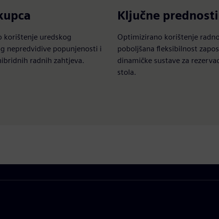
 kupca
Ključne prednosti
 korištenje uredskog
Optimizirano korištenje radno
g nepredvidive popunjenosti i
poboljšana fleksibilnost zapos
hibridnih radnih zahtjeva.
dinamičke sustave za rezervac
stola.