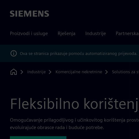
Siemens
Proizvodi i usluge
Rješenja
Industrije
Partnersk
Ova se stranica prikazuje pomoću automatiziranog prijevoda.
Industrije
Komercijalne nekretnine
Solutions za s
Home
Fleksibilno korišten
Omogućavanje prilagodljivog i učinkovitog korištenja prosto
evoluirajuće obrasce rada i buduće potrebe.