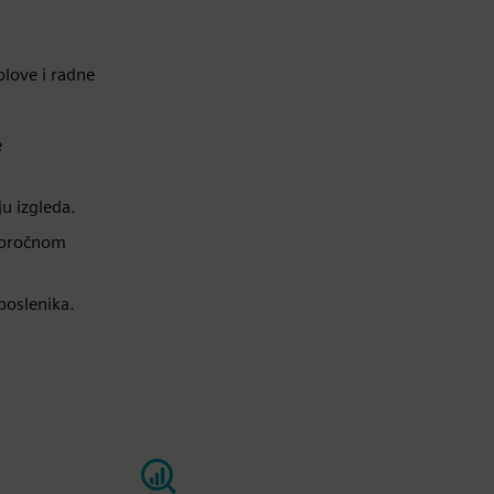
olove i radne
e
ju izgleda.
ugoročnom
aposlenika.