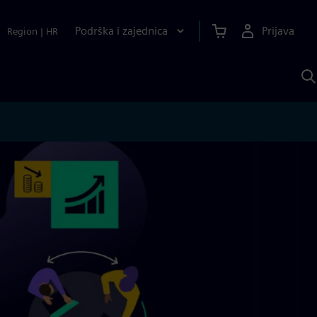
Podrška i zajednica
Prijava
Region
|
HR
P
p
S