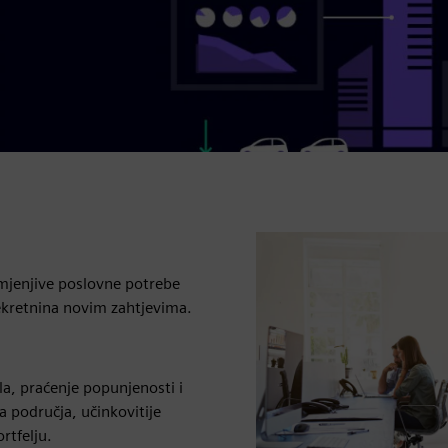
omjenjive poslovne potrebe
nekretnina novim zahtjevima.
la, praćenje popunjenosti i
na područja, učinkovitije
rtfelju.