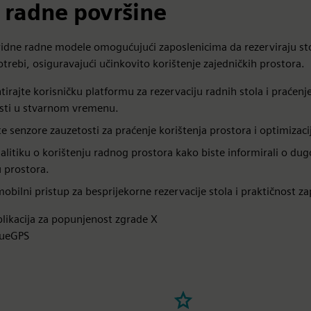
 radne površine
ridne radne modele omogućujući zaposlenicima da rezerviraju st
otrebi, osiguravajući učinkovito korištenje zajedničkih prostora.
irajte korisničku platformu za rezervaciju radnih stola i praćenj
sti u stvarnom vremenu.
te senzore zauzetosti za praćenje korištenja prostora i optimizaci
nalitiku o korištenju radnog prostora kako biste informirali o d
u prostora.
obilni pristup za besprijekorne rezervacije stola i praktičnost z
plikacija za popunjenost zgrade X
lueGPS