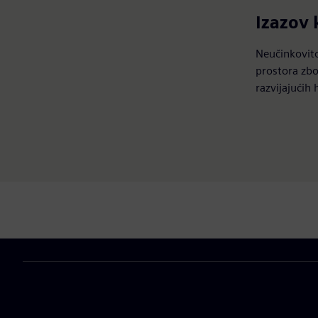
Izazov
Neučinkovito
prostora zbo
razvijajućih 