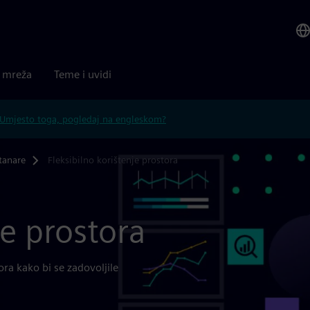
a mreža
Teme i uvidi
Umjesto toga, pogledaj na engleskom?
tanare
Fleksibilno korištenje prostora
je prostora
ra kako bi se zadovoljile