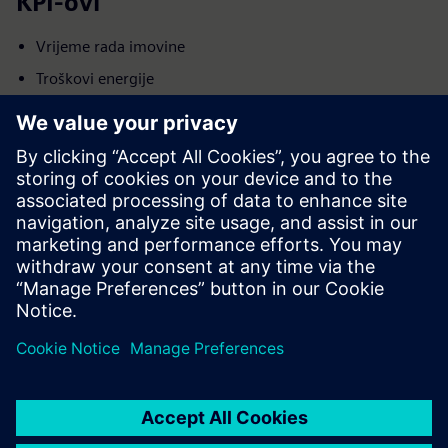
KPI-ovi
Vrijeme rada imovine
Troškovi energije
Povećani vijek trajanja imovine
Zadovoljstvo stanara
Operativni troškovi