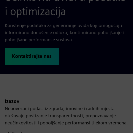
i optimizacija
Korištenje podataka za generiranje uvida koji omogućuju
informirano donošenje odluka, kontinuirano poboljšanje i
poboljšane performanse sustava.
Kontaktirajte nas
Izazov
Nepovezani podaci iz zgrada, imovine i radnih mjesta
otežavaju postizanje transparentnosti, prepoznavanje
neučinkovitosti i poboljšanje performansi tijekom vremena.