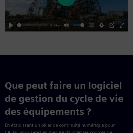
Play
01:42
Play
Mute
Enable
Settings
PIP
Enter
captions
fulls
Que peut faire un logiciel
de gestion du cycle de vie
des équipements ?
En établissant un pilier de continuité numérique pour
CALM, vous serez en mesure d'unifier les sources de