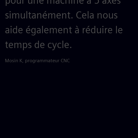
pour une machine à 5 axes
s
simultanément. Cela nous
t
aide également à réduire le
v
temps de cycle.
d
a
Mosin K, programmateur CNC
p
a
p
f
d