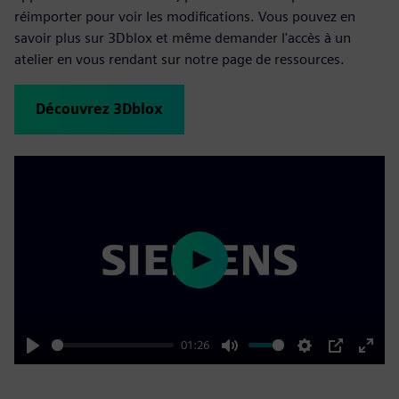
réimporter pour voir les modifications. Vous pouvez en
savoir plus sur 3Dblox et même demander l'accès à un
atelier en vous rendant sur notre page de ressources.
Découvrez 3Dblox
Play
01:26
Play
Mute
Settings
PIP
Enter
fulls