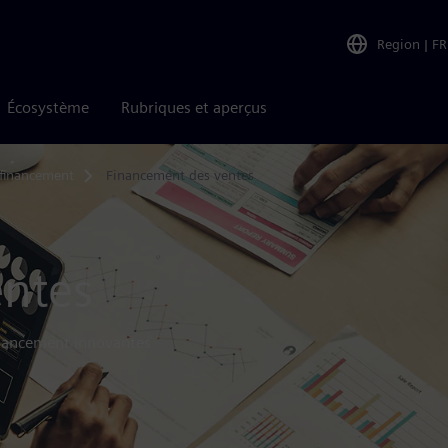
Region
|
FR
Écosystème
Rubriques et aperçus
 financement
Financement des ventes
entes
financement innovantes