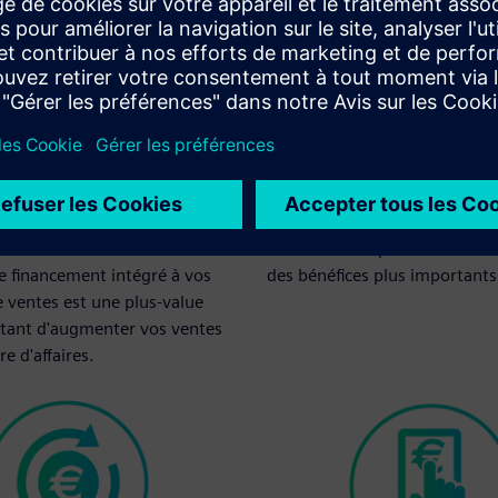
ez votre chiffre
Améliorez votre
es
rentabilité
ous de cos concurrents en
Proposer la location vous per
s solutions clés en main à
maintenir vos prix de vente e
Le financement intégré à vos
des bénéfices plus importants
ventes est une plus-value
tant d'augmenter vos ventes
fre d'affaires.