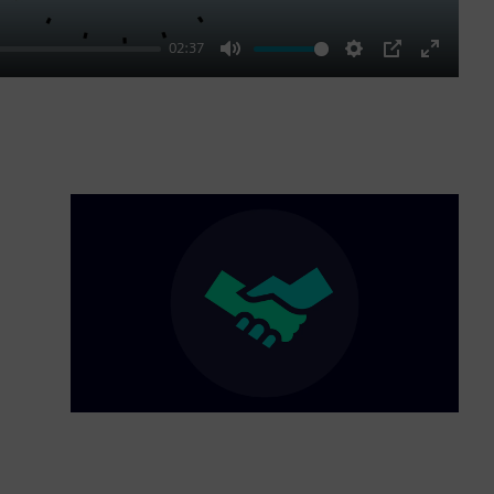
02:37
Mute
Settings
PIP
Enter
fullscre