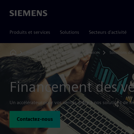
Siemens
Produits et services
Solutions
Secteurs d'activité
Produits
Siemens Financial Services
Solutions de
Home
Financement des v
Un accélérateur pour vos ventes grâce à nos solutions de 
Contactez-nous