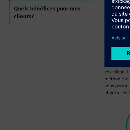
Quels bénéfices pour mes
clients?
Augment
d'affair
Démarquez v
proposant de
vos clients.
méthodes de 
vous permet
et votre chif