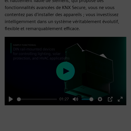
et hautement fiable de Siemens, qui propose des
fonctionnalités avancées de KNX Secure, vous ne vous
contentez pas d'installer des appareils ; vous investissez
intelligemment dans un système véritablement évolutif,
flexible et remarquablement efficace.
Play
01:27
Play
Mute
Settings
PIP
Enter
fulls