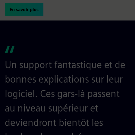
En savoir plus
Un support fantastique et de
J
bonnes explications sur leur
u
logiciel. Ces gars-là passent
a
au niveau supérieur et
t
deviendront bientôt les
E