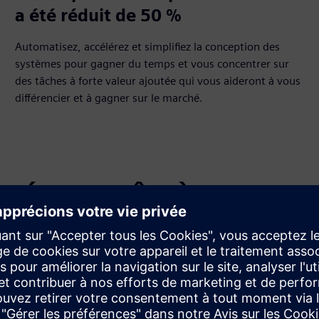
a été réduit de 50 %
Automatisez, accélérez et simplifiez la conception des
systèmes pour gagner du temps et vous concentrer sur
des tâches à forte valeur ajoutée qui vous aideront à vous
différencier et à gagner sur le marché.
s réseaux grâce à une
u véhicule