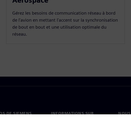
Aerospace
Gérez les besoins de communication réseau à bord
de l'avion en mettant l'accent sur la synchronisation
de bout en bout et une utilisation optimale du
réseau.
OS DE SIEMENS
INFORMATIONS SUR
NOUS
L'ENTREPRISE
s de nous
Conta