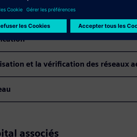
s
ication
sation et la vérification des réseaux 
seau
ital associés