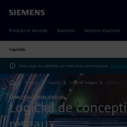
Siemens
Produits et services
Solutions
Secteurs d'activité
Capitale
Cette page est générée par traduction automatique.
Voulez-vo
Produits
Capital
Logiciel intégré
Réseaux
Home
CAPACITÉS CAPITALISTIQUES
Logiciel de concept
réseaux