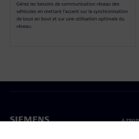
Gérez les besoins de communication réseau des
véhicules en mettant l'accent sur la synchronisation
de bout en bout et sur une utilisation optimale du
réseau.
À PROP
À propo