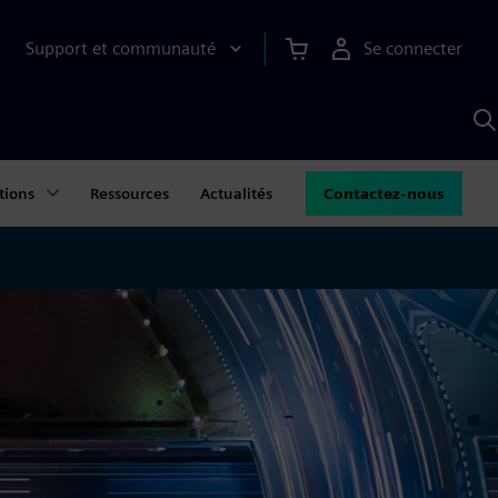
Support et communauté
Se connecter
R
a
S
tions
Ressources
Actualités
Contactez-nous