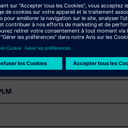
ion des données et le contrôle des processus. Ces
teurs, des bibliothèques et des versions, sont inhérentes à
es
tèmes MCAD
 PLM