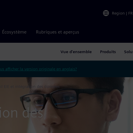
Region
|
FR
Écosystème
Rubriques et aperçus
Vue d'ensemble
Produits
Solu
us afficher la version originale en anglais?
il E/E et intégration des données
tion des