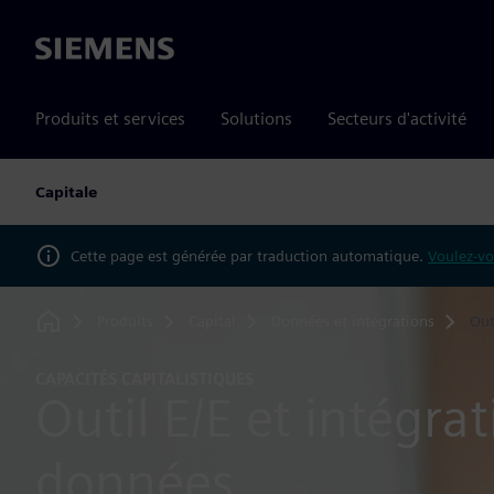
Siemens
Produits et services
Solutions
Secteurs d'activité
Capitale
Cette page est générée par traduction automatique.
Voulez-vo
Produits
Capital
Données et intégrations
Out
Home
CAPACITÉS CAPITALISTIQUES
Outil E/E et intégra
données