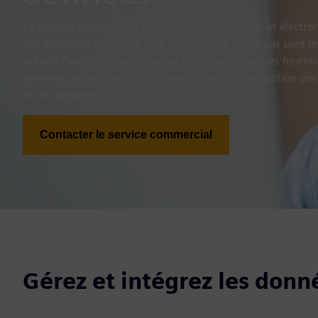
La gestion des données des systèmes électriques et électroni
des domaines adjacents et le contrôle des processus sont les
la suite Capital. Gérez l'échange de données avec les fourniss
données, le contrôle des processus, ainsi que la gestion des
et des versions.
Contacter le service commercial
Gérez et intégrez les donn