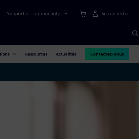
Support et communauté
Se connecter
R
a
S
tions
Ressources
Actualités
Contactez-nous