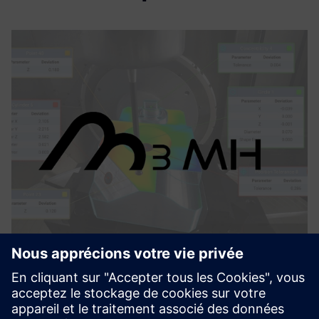
M3MH
M3MH features three key functionalities to maximize the