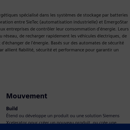
rgétiques spécialisé dans les systèmes de stockage par batteries
oration entre SieTec (automatisation industrielle) et EmergoStar
ux entreprises de contrôler leur consommation d'énergie. Leurs
 réseau, de recharger rapidement les véhicules électriques, de
t d'échanger de l'énergie. Basés sur des automates de sécurité
r allient fiabilité, sécurité et performance pour garantir un
Mouvement
Build
Étend ou développe un produit ou une solution Siemens
Xcelerator pour créer un nouveau produit, ou crée une
nouvelle solution client en intégrant un produit Siemens