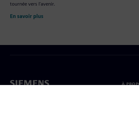
tournée vers l'avenir.
En savoir plus
À PROP
À propo
Directi
Actualit