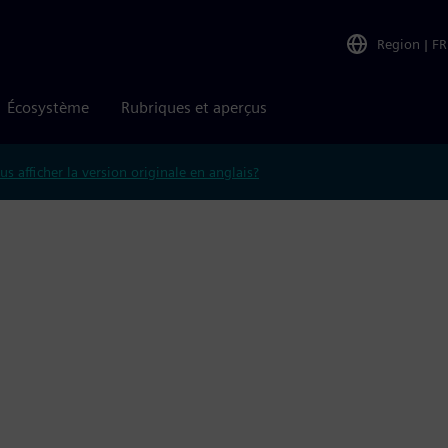
Region
|
FR
Écosystème
Rubriques et aperçus
us afficher la version originale en anglais?