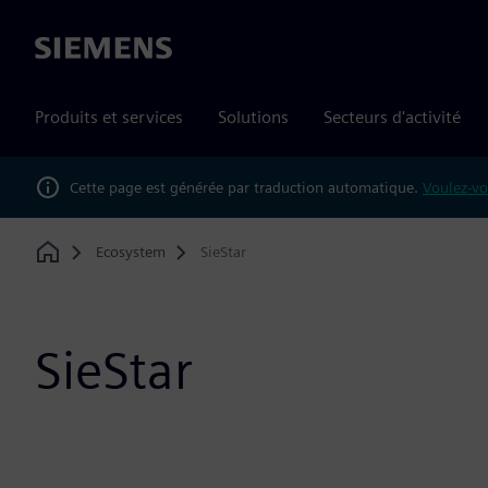
Siemens
Produits et services
Solutions
Secteurs d'activité
Cette page est générée par traduction automatique.
Voulez-vo
Ecosystem
SieStar
Home
SieStar