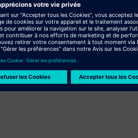
Xcelerator à son propre produit
Sell
Revendre ou co-vendre des logiciels et du matériel
numérique sur Siemens Xcelerator