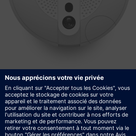
PointGrab's CogniPoint® Sensor + 3
Year License & Warranty
PointGrab is at the forefront of transforming commercial
real estate with its innovative AI-based IoT Sensors Data
System.
En savoir plus