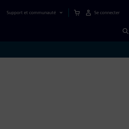
Support et communauté
Se connecter
R
a
S