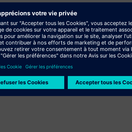
Étend ou développe un produit ou une solution Siemens
Xcelerator pour créer un nouveau produit, ou crée une
nouvelle solution client en intégrant un produit Siemens
Xcelerator à son propre produit
Service
Fournit un service lié à un produit ou une solution
Siemens Xcelerator, visant à aider le client dans sa mise
en œuvre, son intégration, son exploitation ou sa
maintenance