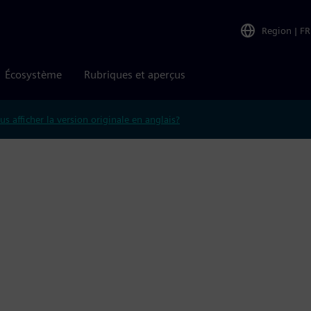
Region
|
FR
Écosystème
Rubriques et aperçus
us afficher la version originale en anglais?