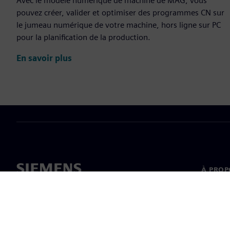
Avec le modèle numérique de machine de MAG, vous
pouvez créer, valider et optimiser des programmes CN sur
le jumeau numérique de votre machine, hors ligne sur PC
pour la planification de la production.
En savoir plus
À PROP
À propo
Directi