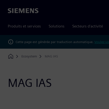
Siemens
Produits et services
Solutions
Secteurs d'activité
Cette page est générée par traduction automatique.
Voulez-vo
Ecosystem
MAG IAS
Home
MAG IAS