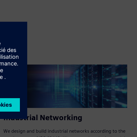
Industrial Networking
We design and build industrial networks according to the