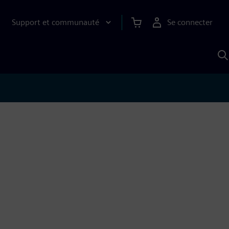
Support et communauté
Se connecter
R
a
S