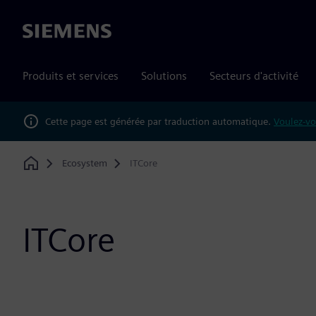
Siemens
Produits et services
Solutions
Secteurs d'activité
Cette page est générée par traduction automatique.
Voulez-vo
Ecosystem
ITCore
Home
ITCore