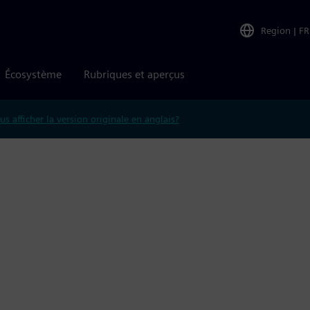
Region
|
FR
Écosystème
Rubriques et aperçus
us afficher la version originale en anglais?