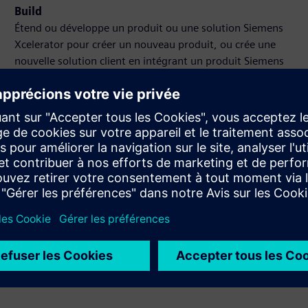
Build
Étend ou développe un produit ou une solution Siemens
Xcelerator pour créer un nouveau produit, ou crée une
nouvelle solution client en intégrant un produit Siemens
Xcelerator à son propre produit