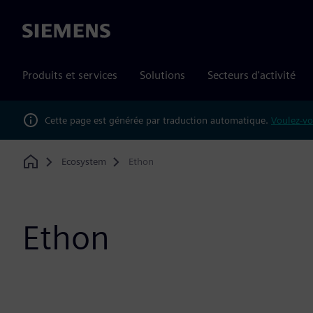
Siemens
Produits et services
Solutions
Secteurs d'activité
Cette page est générée par traduction automatique.
Voulez-vo
Ecosystem
Ethon
Home
Ethon