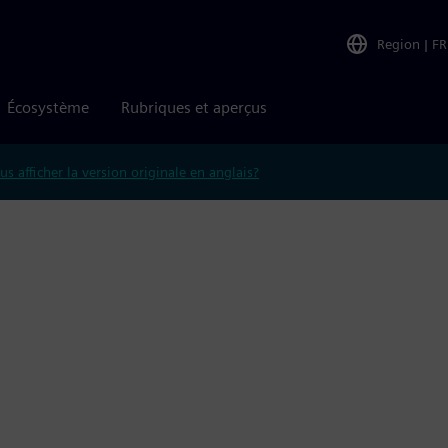
Region
|
FR
Écosystème
Rubriques et aperçus
us afficher la version originale en anglais?