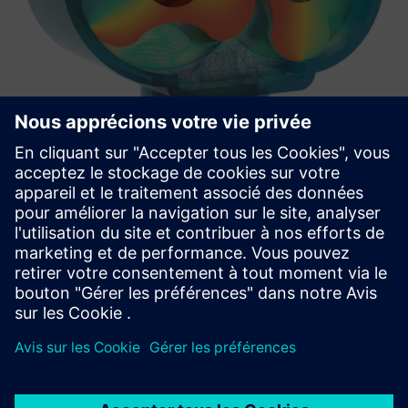
TwinMesh™ | Reliable CFD
simulation for rotary PD machines
TwinMesh™ and Simcenter STAR-CCM+ enable efficient CFD
simulation of rotary PD machines such as scroll, screw,
vane, gear, and vacuum pumps.
En savoir plus