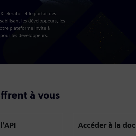
celerator et le portail des
abilisant les développeurs, les
otre plateforme invite à
 pour les développeurs.
offrent à vous
l'API
Accéder à la do