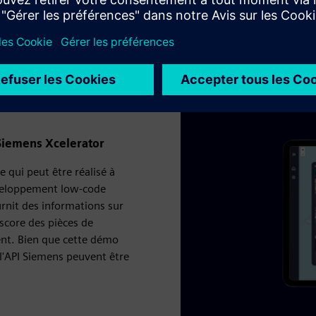
En savoir plus sur les industries durables
 Siemens Xcelerator
 qui peut être réalisé à
éveloppement low-code
rnit des informations sur
-score des pièces de
ent. Bien que cette démo
l'API Siemens peuvent être