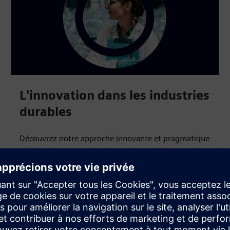
L'innovation dans les industries
durables
Découvrez notre approche innovante et pragmatique
du développement durable. Intégrez facilement des
fonctionnalités respectueuses de l'environnement
dans vos projets. Tirez parti de la durabilité axée sur
les données pour avoir un impact positif tout en
restant pratique.