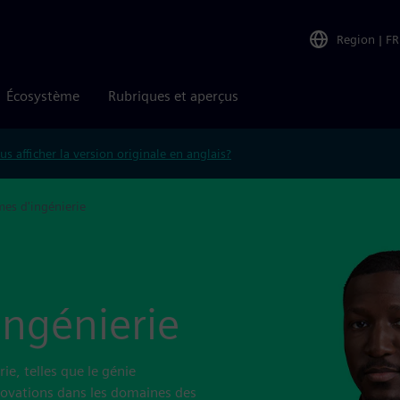
Region
|
FR
Écosystème
Rubriques et aperçus
us afficher la version originale en anglais?
es d'ingénierie
ngénierie
e, telles que le génie
nnovations dans les domaines des