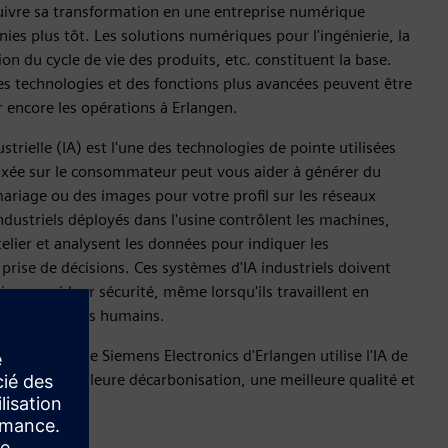
uivre sa transformation en une entreprise numérique
es plus tôt. Les solutions numériques pour l'ingénierie, la
tion du cycle de vie des produits, etc. constituent la base.
des technologies et des fonctions plus avancées peuvent être
 encore les opérations à Erlangen.
dustrielle (IA) est l'une des technologies de pointe utilisées
A axée sur le consommateur peut vous aider à générer du
ariage ou des images pour votre profil sur les réseaux
ndustriels déployés dans l'usine contrôlent les machines,
telier et analysent les données pour indiquer les
 prise de décisions. Ces systèmes d'IA industriels doivent
oir prouvé leur sécurité, même lorsqu'ils travaillent en
des travailleurs humains.
ment l'usine Siemens Electronics d'Erlangen utilise l'IA de
riser une meilleure décarbonisation, une meilleure qualité et
tion.