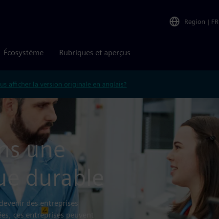
Region
|
FR
Écosystème
Rubriques et aperçus
us afficher la version originale en anglais?
ans une
ue durable
devenir des entreprises
ées, ces entreprises peuvent