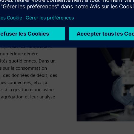
umérique :
s, il faut les comprendre
se numérique génère
ités quotidiennes. Dans un
ns sur la consommation
e, des données de débit, des
es connectées, etc. La
s à la gestion d'une usine
agrégation et leur analyse