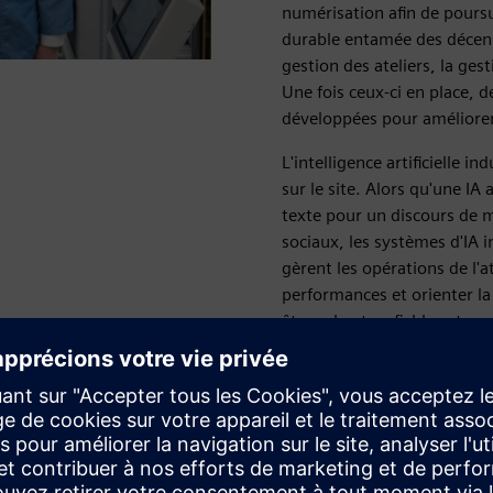
numérisation afin de pours
durable entamée des décenni
gestion des ateliers, la ges
Une fois ceux-ci en place, 
développées pour améliorer
L'intelligence artificielle in
sur le site. Alors qu'une I
texte pour un discours de m
sociaux, les systèmes d'IA i
gèrent les opérations de l'a
performances et orienter la
être robustes, fiables et av
étroite collaboration avec 
Aujourd'hui, découvrons com
niveau industriel pour favo
des délais de commercialisa