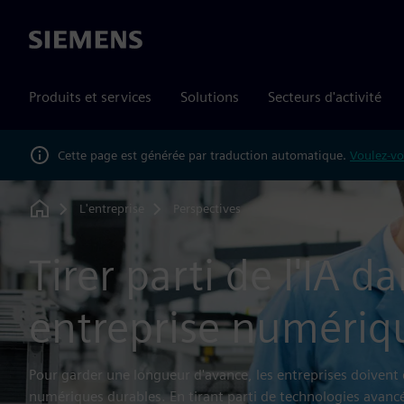
Siemens
Produits et services
Solutions
Secteurs d'activité
Cette page est générée par traduction automatique.
Voulez-vo
L'entreprise
Perspectives
Home
Tirer parti de l'IA d
entreprise numériq
Pour garder une longueur d'avance, les entreprises doivent 
numériques durables. En tirant parti de technologies avanc