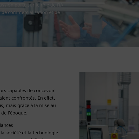
ussion porte sur le rôle de l'IA
is de commercialisation et de
eurs capables de concevoir
aient confrontés. En effet,
us, mais grâce à la mise au
 de l'époque.
dances
a société et la technologie