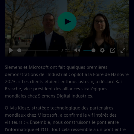
Play
01:55
Play
Mute
Settings
PIP
Enter
fulls
Siemens et Microsoft ont fait quelques premières
démonstrations de l'Industrial Copilot à la Foire de Hanovre
2023. « Les clients étaient enthousiastes », a déclaré Kai
Brasche, vice-président des alliances stratégiques
mondiales chez Siemens Digital Industries.
Olivia Klose, stratège technologique des partenaires
mondiaux chez Microsoft, a confirmé le vif intérêt des
visiteurs : « Ensemble, nous construisons le pont entre
l'informatique et l'OT. Tout cela ressemble à un pont entre