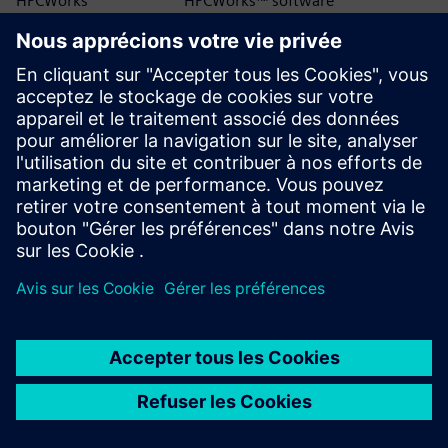
HPCWorks
HPCWorks™ software
HPCWorks™ portfolio
HPCWorks Access
HPCWorks™ Access software
HPCWorks Allocator
HPCWorks™ Allocator software
HPCWorks Breeze
HPCWorks™ Breeze™ software
HPCWorks Control
HPCWorks™ Control software
HPCWorks Desktop
HPCWorks™ Desktop Software
Software Usage
Usage Analytics software
Analytics
HPCWorks Flowtracer
HPCWorks™ Flowtracer™ software