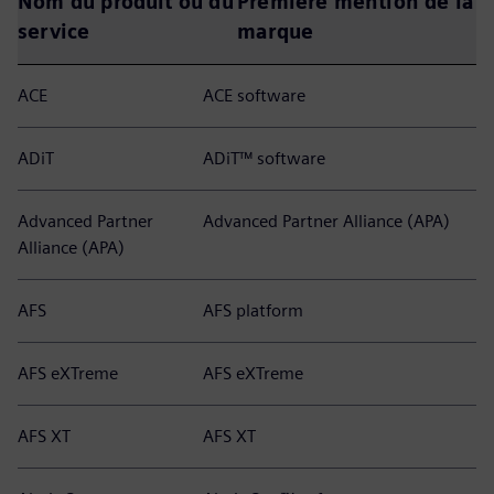
Nom du produit ou du
Première mention de la
service
marque
ACE
ACE software
ADiT
ADiT™ software
Advanced Partner
Advanced Partner Alliance (APA)
Alliance (APA)
AFS
AFS platform
AFS eXTreme
AFS eXTreme
AFS XT
AFS XT