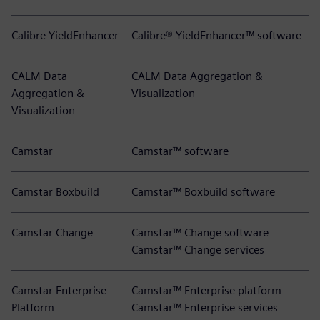
Calibre YieldEnhancer
Calibre® YieldEnhancer™ software
CALM Data
CALM Data Aggregation &
Aggregation &
Visualization
Visualization
Camstar
Camstar™ software
Camstar Boxbuild
Camstar™ Boxbuild software
Camstar Change
Camstar™ Change software
Camstar™ Change services
Camstar Enterprise
Camstar™ Enterprise platform
Platform
Camstar™ Enterprise services