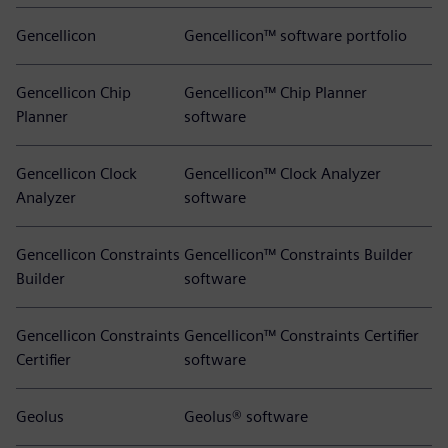
Gencellicon
Gencellicon™ software portfolio
Gencellicon Chip
Gencellicon™ Chip Planner
Planner
software
Gencellicon Clock
Gencellicon™ Clock Analyzer
Analyzer
software
Gencellicon Constraints
Gencellicon™ Constraints Builder
Builder
software
Gencellicon Constraints
Gencellicon™ Constraints Certifier
Certifier
software
Geolus
Geolus® software