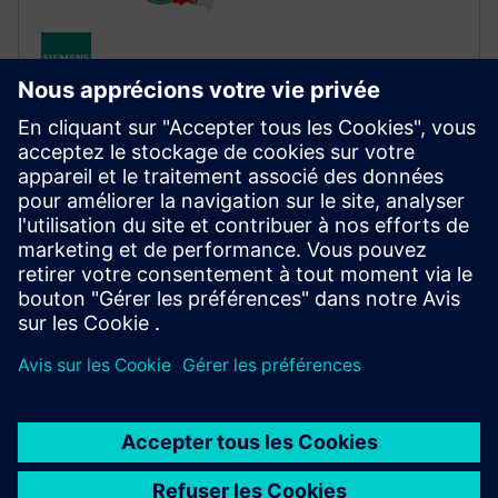
STRUCTURAL SIMULATION
Simcenter Optistruct
Industry‑proven structural solver for linear and
nonlinear analysis under static and dynamic loads,
leading the market in design and optimization