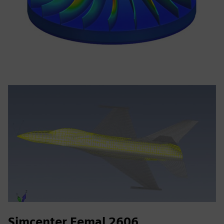
Simcenter Femal 2606