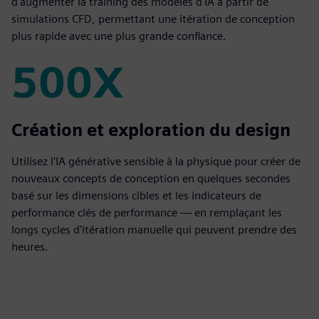
d'augmenter la training des modèles d'IA à partir de
simulations CFD, permettant une itération de conception
plus rapide avec une plus grande confiance.
500X
500X
Création et exploration du design
Utilisez l'IA générative sensible à la physique pour créer de
nouveaux concepts de conception en quelques secondes
basé sur les dimensions cibles et les indicateurs de
performance clés de performance — en remplaçant les
longs cycles d'itération manuelle qui peuvent prendre des
heures.