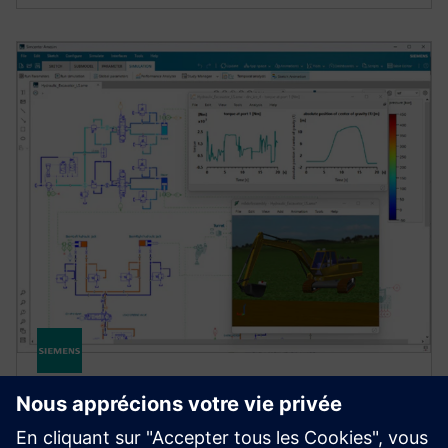
SIMCENTER
Simcenter Amesim software