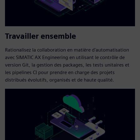
Travailler ensemble
Rationalisez la collaboration en matière d'automatisation
avec SIMATIC AX Engineering en utilisant le contrôle de
version Git, la gestion des packages, les tests unitaires et
les pipelines CI pour prendre en charge des projets
distribués évolutifs, organisés et de haute qualité.