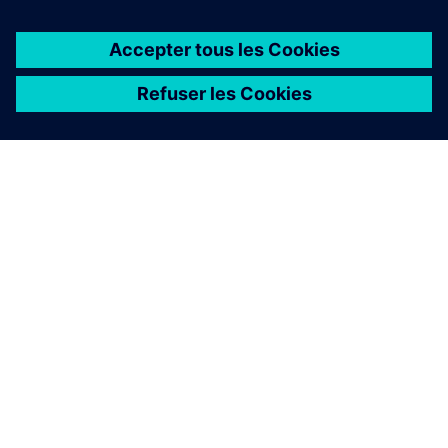
Solution d'alimentation tout-en-
un
SICAM est une plateforme matérielle et logicielle
universelle qui simplifie l'automatisation de
l'alimentation dans les applications industrielles, de
réseau et renouvelables. Cela vous aide à atteindre vos
objectifs climatiques, à assurer la cybersécurité et à
optimiser la dotation en personnel.