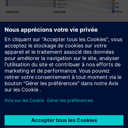
End-to-End Energy Management
System (EMS)
A comprehensive energy solution that empowers you to
measure, monitor, and manage all forms of consumption:
electricity, water, fuel, diesel, and more, linked to actual
production output.
En savoir plus