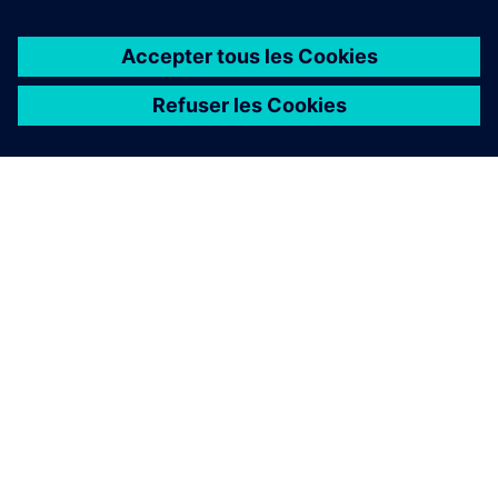
À PROPOS DE SIEMENS
INFOS SUR L'ENTREPRISE
COMMUNIQUEZ AVEC NOUS
EMPLOIS
©
Siemens
2026