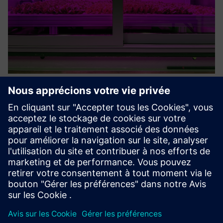
Infinite Acres Micro R&D Lab
Vertical Farming Module
Accelerate agricultural research with Mini R&D Module, a
fully controlled vertical farming unit designed specifically
for precision research and testing. This compact laboratory
enables controlled experiments with new varieties, ...
En savoir plus