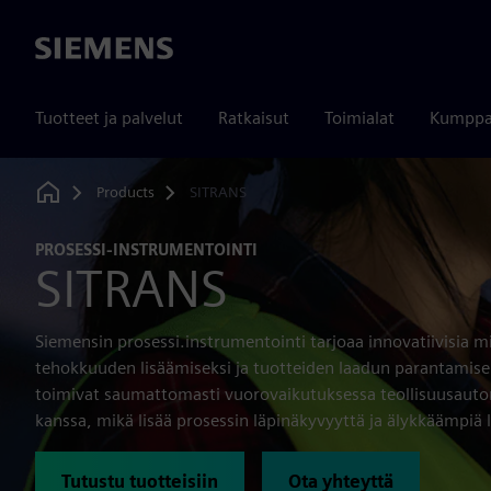
Siemens
Tuotteet ja palvelut
Ratkaisut
Toimialat
Kumppa
Products
SITRANS
Home
PROSESSI-INSTRUMENTOINTI
SITRANS
Siemensin prosessi.instrumentointi tarjoaa innovatiivisia mi
tehokkuuden lisäämiseksi ja tuotteiden laadun parantamisek
toimivat saumattomasti vuorovaikutuksessa teollisuusautom
kanssa, mikä lisää prosessin läpinäkyvyyttä ja älykkäämpiä 
Tutustu tuotteisiin
Ota yhteyttä