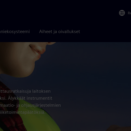
R
niekosysteemi
Aiheet ja oivallukset
ttausratkaisuja laitoksen
si. Älykkäät instrumentit
aatio- ja ohjausjärjestelmien
liiketoimintapäätöksiä.