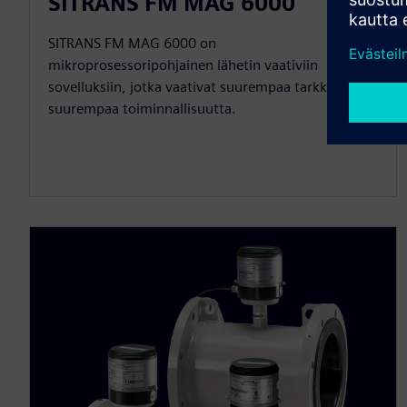
SITRANS FM MAG 6000
SITRANS FM MAG 6000 on
mikroprosessoripohjainen lähetin vaativiin
sovelluksiin, jotka vaativat suurempaa tarkkuutta ja
suurempaa toiminnallisuutta.