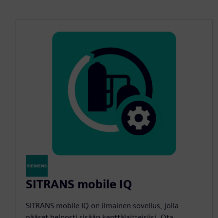
SITRANS mobile IQ
SITRANS mobile IQ on ilmainen sovellus, jolla
pääset helposti sisään kenttälaitteisiisi. Ota