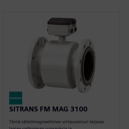
SITRANS FM MAG 3100
Tämä sähkömagneettinen virtausanturi tarjoaa
laajan valikoiman vuorauksia ja