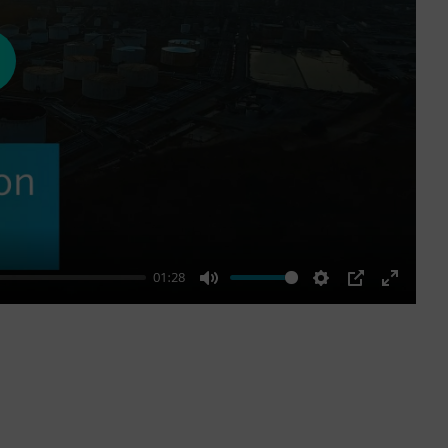
ay
01:28
Mute
Settings
PIP
Enter
fullscre