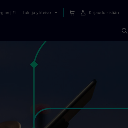
Tuki ja yhteisö
Kirjaudu sisään
egion
|
FI
H
S
A
a