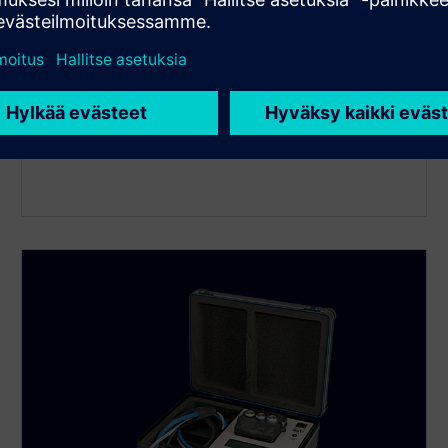
SITRANS FM MAG 6000 I /
6000 I Ex de
Tämä mikroprosessoripohjainen lähetin on
rakennettu ankarimpiin teollisuusympäristöihin,
mukaan lukien räjähdysvaaralliset ja vaaralliset
alueet.