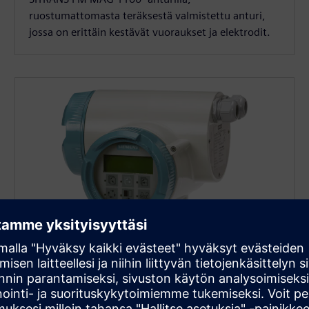
ruostumattomasta teräksestä valmistettu anturi,
jossa on erittäin kestävät vuoraukset ja elektrodit.