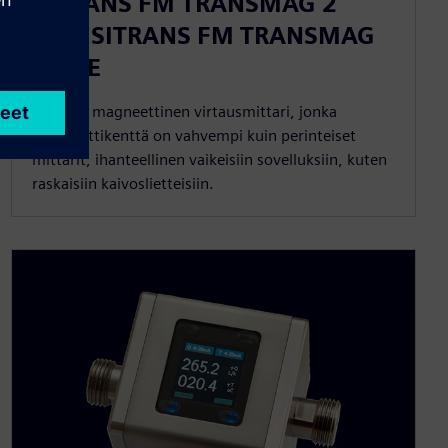
SITRANS FM TRANSMAG 2
with SITRANS FM TRANSMAG
911/E
Tehokas magneettinen virtausmittari, jonka
magneettikenttä on vahvempi kuin perinteiset
mittarit, ihanteellinen vaikeisiin sovelluksiin, kuten
raskaisiin kaivoslietteisiin.