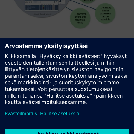
Hospital Process Analyzer
HOPA enables hospitals to monitor core processes and take
targeted corrective action in the event of process
deviations. The use of this tool supports the transition
from a function-based to a process-oriented hospital
organizatio...
Lue lisää